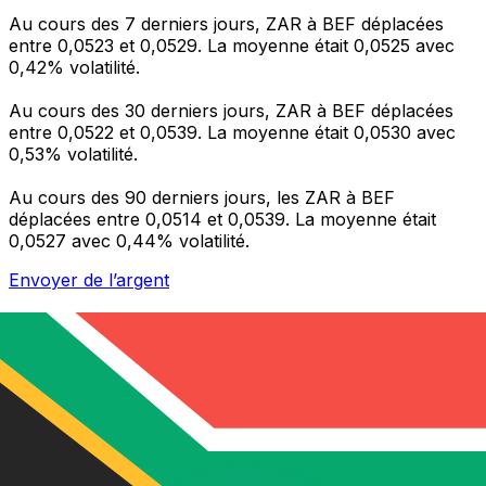
Au cours des 7 derniers jours, ZAR à BEF déplacées
entre 0,0523 et 0,0529. La moyenne était 0,0525 avec
0,42% volatilité.
Au cours des 30 derniers jours, ZAR à BEF déplacées
entre 0,0522 et 0,0539. La moyenne était 0,0530 avec
0,53% volatilité.
Au cours des 90 derniers jours, les ZAR à BEF
déplacées entre 0,0514 et 0,0539. La moyenne était
0,0527 avec 0,44% volatilité.
Envoyer de l’argent
Gérez votre argent et vos devises lorsque vous
êtes en déplacement
L'application Xe réunit toutes les fonctionnalités
nécessaires pour vos transferts d'argent internationaux
et la gestion de vos devises. Convertissez des devises,
programmez des alertes de taux et transférez de
l'argent à l'étranger sans frais cachés. Téléchargez