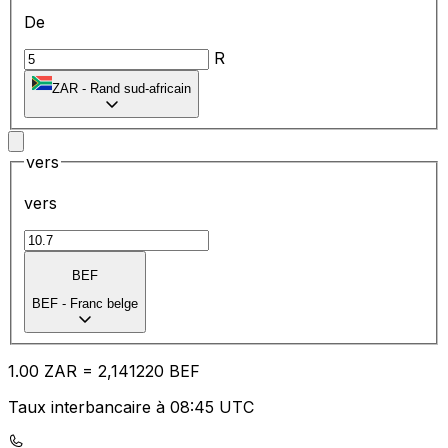
De
R
ZAR
-
Rand sud-africain
vers
vers
BEF
BEF
-
Franc belge
1.00
ZAR
=
2,
141220
BEF
Taux interbancaire à 08:45 UTC