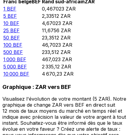
Franc belge
BEF
Rand sud-africain
ZAR
1
BEF
0,467023
ZAR
5
BEF
2,33512
ZAR
10
BEF
4,67023
ZAR
25
BEF
11,6756
ZAR
50
BEF
23,3512
ZAR
100
BEF
46,7023
ZAR
500
BEF
233,512
ZAR
1 000
BEF
467,023
ZAR
5 000
BEF
2 335,12
ZAR
10 000
BEF
4 670,23
ZAR
Graphique : ZAR vers BEF
Visualisez l'évolution de votre montant (5 ZAR). Notre
graphique de change ZAR vers BEF en direct suit
12 mois de taux moyens du marché en temps réel et
indique avec précision la valeur de votre argent à tout
instant. Souhaitez-vous être informé dès que le taux
évolue en votre faveur ? Créez une alerte de taux :