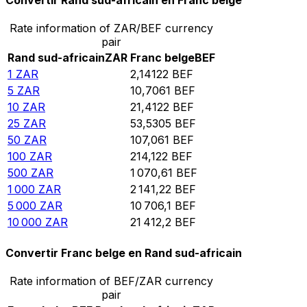
Convertir Rand sud-africain en Franc belge
Rate information of ZAR/BEF currency
pair
Rand sud-africain
ZAR
Franc belge
BEF
1
ZAR
2,14122
BEF
5
ZAR
10,7061
BEF
10
ZAR
21,4122
BEF
25
ZAR
53,5305
BEF
50
ZAR
107,061
BEF
100
ZAR
214,122
BEF
500
ZAR
1 070,61
BEF
1 000
ZAR
2 141,22
BEF
5 000
ZAR
10 706,1
BEF
10 000
ZAR
21 412,2
BEF
Convertir Franc belge en Rand sud-africain
Rate information of BEF/ZAR currency
pair