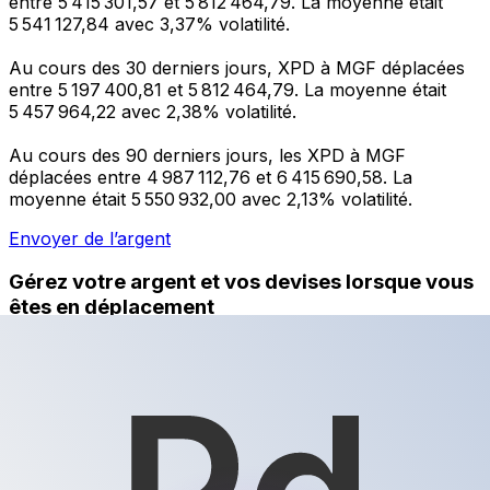
entre 5 415 301,57 et 5 812 464,79. La moyenne était
5 541 127,84 avec 3,37% volatilité.
Au cours des 30 derniers jours, XPD à MGF déplacées
entre 5 197 400,81 et 5 812 464,79. La moyenne était
5 457 964,22 avec 2,38% volatilité.
Au cours des 90 derniers jours, les XPD à MGF
déplacées entre 4 987 112,76 et 6 415 690,58. La
moyenne était 5 550 932,00 avec 2,13% volatilité.
Envoyer de l’argent
Gérez votre argent et vos devises lorsque vous
êtes en déplacement
L'application Xe réunit toutes les fonctionnalités
nécessaires pour vos transferts d'argent internationaux
et la gestion de vos devises. Convertissez des devises,
programmez des alertes de taux et transférez de
l'argent à l'étranger sans frais cachés. Téléchargez
l'application dès aujourd'hui !