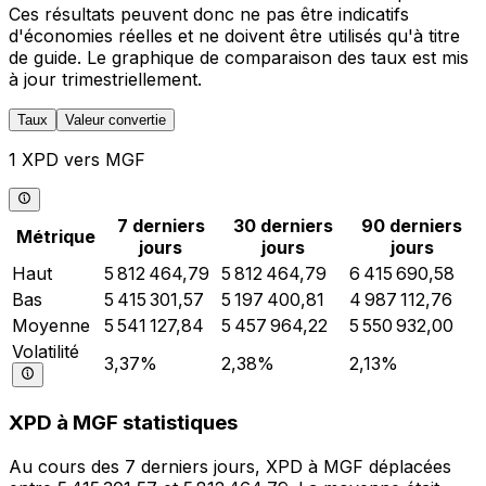
Ces résultats peuvent donc ne pas être indicatifs
d'économies réelles et ne doivent être utilisés qu'à titre
de guide. Le graphique de comparaison des taux est mis
à jour trimestriellement.
Taux
Valeur convertie
1 XPD vers MGF
7 derniers
30 derniers
90 derniers
Métrique
jours
jours
jours
Haut
5 812 464,79
5 812 464,79
6 415 690,58
Bas
5 415 301,57
5 197 400,81
4 987 112,76
Moyenne
5 541 127,84
5 457 964,22
5 550 932,00
Volatilité
3,37%
2,38%
2,13%
XPD à MGF statistiques
Au cours des 7 derniers jours, XPD à MGF déplacées