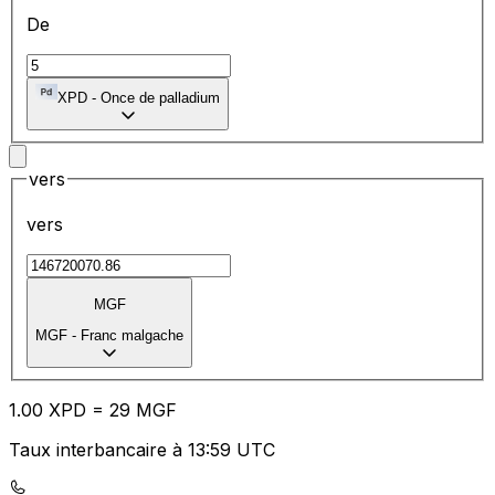
De
XPD
-
Once de palladium
vers
vers
MGF
MGF
-
Franc malgache
1.00
XPD
=
29
MGF
Taux interbancaire à 13:59 UTC