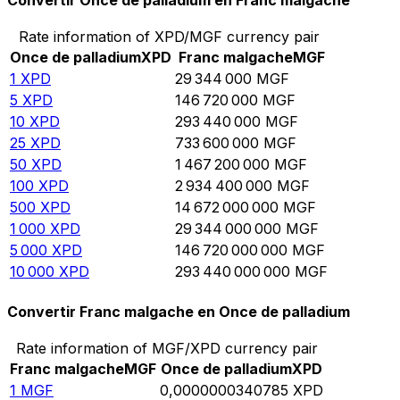
Convertir Once de palladium en Franc malgache
Rate information of XPD/MGF currency pair
Once de palladium
XPD
Franc malgache
MGF
1
XPD
29 344 000
MGF
5
XPD
146 720 000
MGF
10
XPD
293 440 000
MGF
25
XPD
733 600 000
MGF
50
XPD
1 467 200 000
MGF
100
XPD
2 934 400 000
MGF
500
XPD
14 672 000 000
MGF
1 000
XPD
29 344 000 000
MGF
5 000
XPD
146 720 000 000
MGF
10 000
XPD
293 440 000 000
MGF
Convertir Franc malgache en Once de palladium
Rate information of MGF/XPD currency pair
Franc malgache
MGF
Once de palladium
XPD
1
MGF
0,0000000340785
XPD