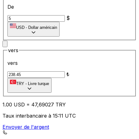
De
$
USD
-
Dollar américain
vers
vers
₺
TRY
-
Livre turque
1.00
USD
=
47
,69027
TRY
Taux interbancaire à 15:11 UTC
Envoyer de l'argent