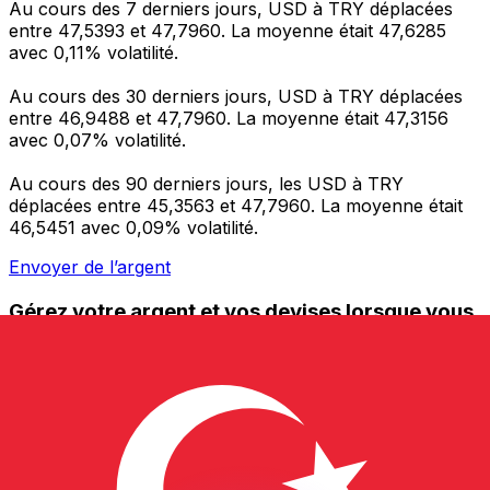
Au cours des 7 derniers jours, USD à TRY déplacées
entre 47,5393 et 47,7960. La moyenne était 47,6285
avec 0,11% volatilité.
Au cours des 30 derniers jours, USD à TRY déplacées
entre 46,9488 et 47,7960. La moyenne était 47,3156
avec 0,07% volatilité.
Au cours des 90 derniers jours, les USD à TRY
déplacées entre 45,3563 et 47,7960. La moyenne était
46,5451 avec 0,09% volatilité.
Envoyer de l’argent
Gérez votre argent et vos devises lorsque vous
êtes en déplacement
L'application Xe réunit toutes les fonctionnalités
nécessaires pour vos transferts d'argent internationaux
et la gestion de vos devises. Convertissez des devises,
programmez des alertes de taux et transférez de
l'argent à l'étranger sans frais cachés. Téléchargez
l'application dès aujourd'hui !