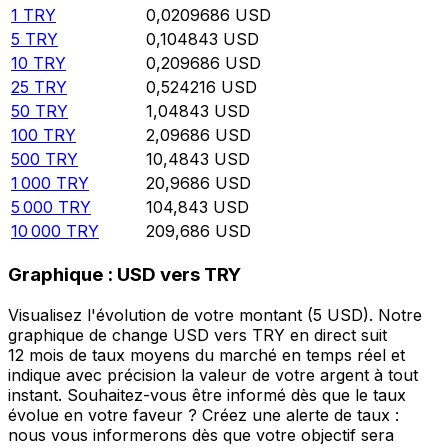
1
TRY
0,0209686
USD
5
TRY
0,104843
USD
10
TRY
0,209686
USD
25
TRY
0,524216
USD
50
TRY
1,04843
USD
100
TRY
2,09686
USD
500
TRY
10,4843
USD
1 000
TRY
20,9686
USD
5 000
TRY
104,843
USD
10 000
TRY
209,686
USD
Graphique : USD vers TRY
Visualisez l'évolution de votre montant (5 USD). Notre
graphique de change USD vers TRY en direct suit
12 mois de taux moyens du marché en temps réel et
indique avec précision la valeur de votre argent à tout
instant. Souhaitez-vous être informé dès que le taux
évolue en votre faveur ? Créez une alerte de taux :
nous vous informerons dès que votre objectif sera