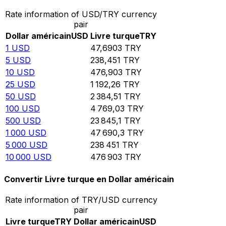
Rate information of USD/TRY currency
pair
Dollar américain
USD
Livre turque
TRY
1
USD
47,6903
TRY
5
USD
238,451
TRY
10
USD
476,903
TRY
25
USD
1 192,26
TRY
50
USD
2 384,51
TRY
100
USD
4 769,03
TRY
500
USD
23 845,1
TRY
1 000
USD
47 690,3
TRY
5 000
USD
238 451
TRY
10 000
USD
476 903
TRY
Convertir Livre turque en Dollar américain
Rate information of TRY/USD currency
pair
Livre turque
TRY
Dollar américain
USD