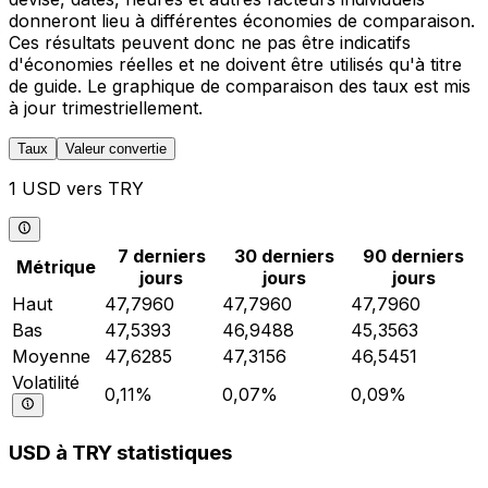
donneront lieu à différentes économies de comparaison.
Ces résultats peuvent donc ne pas être indicatifs
d'économies réelles et ne doivent être utilisés qu'à titre
de guide. Le graphique de comparaison des taux est mis
à jour trimestriellement.
Taux
Valeur convertie
1 USD vers TRY
7 derniers
30 derniers
90 derniers
Métrique
jours
jours
jours
Haut
47,7960
47,7960
47,7960
Bas
47,5393
46,9488
45,3563
Moyenne
47,6285
47,3156
46,5451
Volatilité
0,11%
0,07%
0,09%
USD à TRY statistiques