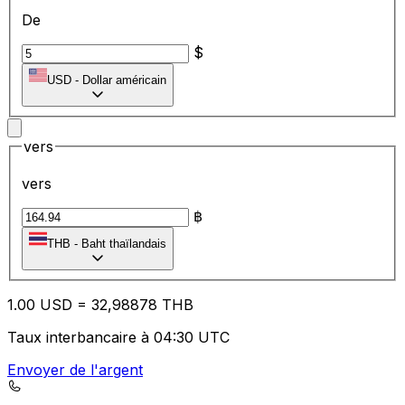
De
$
USD
-
Dollar américain
vers
vers
฿
THB
-
Baht thaïlandais
1.00
USD
=
32
,98878
THB
Taux interbancaire à 04:30 UTC
Envoyer de l'argent