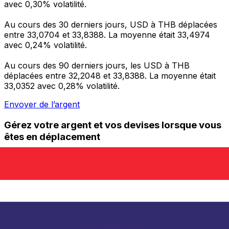
avec 0,30% volatilité.
Au cours des 30 derniers jours, USD à THB déplacées
entre 33,0704 et 33,8388. La moyenne était 33,4974
avec 0,24% volatilité.
Au cours des 90 derniers jours, les USD à THB
déplacées entre 32,2048 et 33,8388. La moyenne était
33,0352 avec 0,28% volatilité.
Envoyer de l’argent
Gérez votre argent et vos devises lorsque vous
êtes en déplacement
L'application Xe réunit toutes les fonctionnalités
nécessaires pour vos transferts d'argent internationaux
et la gestion de vos devises. Convertissez des devises,
programmez des alertes de taux et transférez de
l'argent à l'étranger sans frais cachés. Téléchargez
l'application dès aujourd'hui !