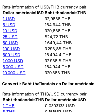
Rate information of USD/THB currency pair
Dollar américain
USD
Baht thaïlandais
THB
1
USD
32,9888
THB
5
USD
164,944
THB
10
USD
329,888
THB
25
USD
824,72
THB
50
USD
1 649,44
THB
100
USD
3 298,88
THB
500
USD
16 494,4
THB
1 000
USD
32 988,8
THB
5 000
USD
164 944
THB
10 000
USD
329 888
THB
Convertir Baht thaïlandais en Dollar américain
Rate information of THB/USD currency pair
Baht thaïlandais
THB
Dollar américain
USD
1
THB
0,0303133
USD
5
THB
0,151567
USD