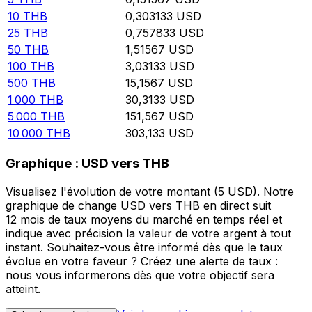
10
THB
0,303133
USD
25
THB
0,757833
USD
50
THB
1,51567
USD
100
THB
3,03133
USD
500
THB
15,1567
USD
1 000
THB
30,3133
USD
5 000
THB
151,567
USD
10 000
THB
303,133
USD
Graphique : USD vers THB
Visualisez l'évolution de votre montant (5 USD). Notre
graphique de change USD vers THB en direct suit
12 mois de taux moyens du marché en temps réel et
indique avec précision la valeur de votre argent à tout
instant. Souhaitez-vous être informé dès que le taux
évolue en votre faveur ? Créez une alerte de taux :
nous vous informerons dès que votre objectif sera
atteint.