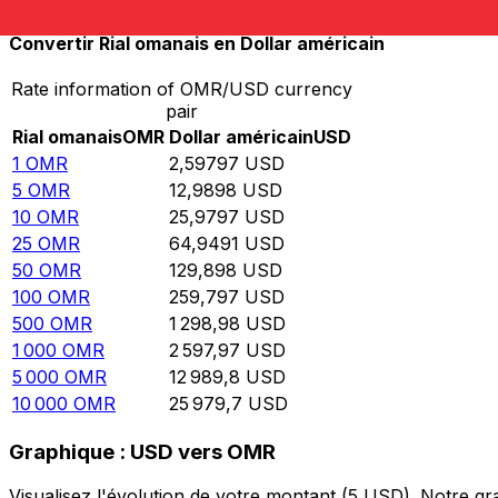
Convertir Rial omanais en Dollar américain
Rate information of OMR/USD currency
pair
Rial omanais
OMR
Dollar américain
USD
1
OMR
2,59797
USD
5
OMR
12,9898
USD
10
OMR
25,9797
USD
25
OMR
64,9491
USD
50
OMR
129,898
USD
100
OMR
259,797
USD
500
OMR
1 298,98
USD
1 000
OMR
2 597,97
USD
5 000
OMR
12 989,8
USD
10 000
OMR
25 979,7
USD
Graphique : USD vers OMR
Visualisez l'évolution de votre montant (5 USD). Notre 