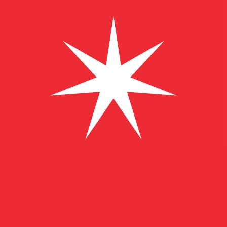
﷼
OMR
-
Rial omanais
1.00
USD
=
0,
384916
OMR
Taux interbancaire à 03:59 UTC
Envoyer de l'argent
Parlez avec un expert en devises dès aujourd'hui.
Nous p
Planifier un appel
Nous utilisons le taux de marché moyen pour notre conv
d'argent.
Vérifiez les taux d'envoi.
Saviez-vous que vous pouvez envoyer de l'argent à l'étr
Inscrivez-vous aujourd'hui