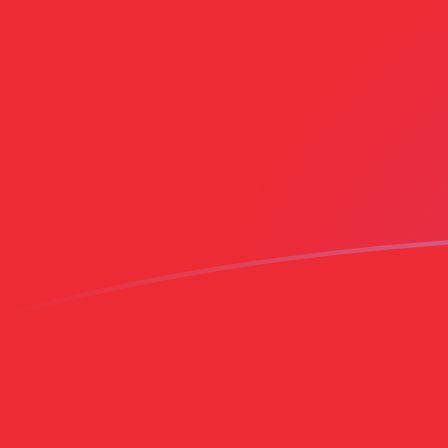
Le taux de change de USD vers OMR a
Convertir Dollar américain en Rial omanais
Rate information of USD/OMR currency
pair
Dollar américain
USD
Rial omanais
OMR
1
USD
0,384917
OMR
5
USD
1,92458
OMR
10
USD
3,84917
OMR
25
USD
9,62291
OMR
50
USD
19,2458
OMR
100
USD
38,4917
OMR
500
USD
192,458
OMR
1 000
USD
384,917
OMR
5 000
USD
1 924,58
OMR
10 000
USD
3 849,17
OMR