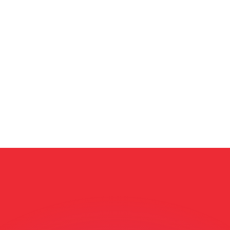
ouvons battre les taux des concurrents.
ertisseur. Le taux est donné à titre d'information seulemen
anger avec Xe ?