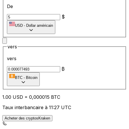
De
$
USD
-
Dollar américain
vers
vers
₿
BTC
-
Bitcoin
1.00
USD
=
0,
000015
BTC
Taux interbancaire à 11:27 UTC
Acheter des cryptosKraken