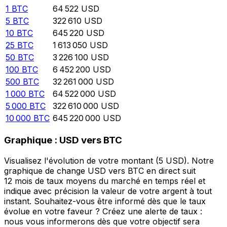
1
BTC
64 522
USD
5
BTC
322 610
USD
10
BTC
645 220
USD
25
BTC
1 613 050
USD
50
BTC
3 226 100
USD
100
BTC
6 452 200
USD
500
BTC
32 261 000
USD
1 000
BTC
64 522 000
USD
5 000
BTC
322 610 000
USD
10 000
BTC
645 220 000
USD
Graphique : USD vers BTC
Visualisez l'évolution de votre montant (5 USD). Notre
graphique de change USD vers BTC en direct suit
12 mois de taux moyens du marché en temps réel et
indique avec précision la valeur de votre argent à tout
instant. Souhaitez-vous être informé dès que le taux
évolue en votre faveur ? Créez une alerte de taux :
nous vous informerons dès que votre objectif sera