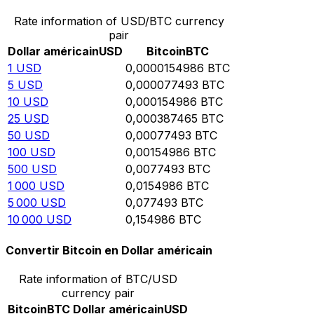
Rate information of USD/BTC currency
pair
Dollar américain
USD
Bitcoin
BTC
1
USD
0,0000154986
BTC
5
USD
0,000077493
BTC
10
USD
0,000154986
BTC
25
USD
0,000387465
BTC
50
USD
0,00077493
BTC
100
USD
0,00154986
BTC
500
USD
0,0077493
BTC
1 000
USD
0,0154986
BTC
5 000
USD
0,077493
BTC
10 000
USD
0,154986
BTC
Convertir Bitcoin en Dollar américain
Rate information of BTC/USD
currency pair
Bitcoin
BTC
Dollar américain
USD