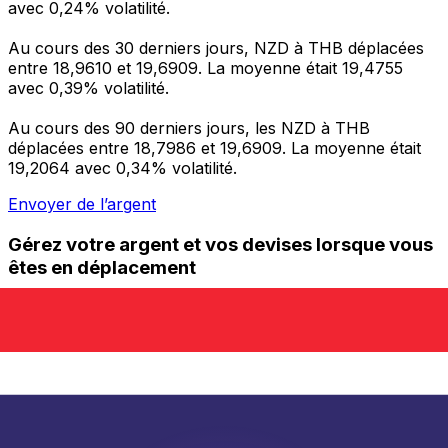
avec 0,24% volatilité.
Au cours des 30 derniers jours, NZD à THB déplacées
entre 18,9610 et 19,6909. La moyenne était 19,4755
avec 0,39% volatilité.
Au cours des 90 derniers jours, les NZD à THB
déplacées entre 18,7986 et 19,6909. La moyenne était
19,2064 avec 0,34% volatilité.
Envoyer de l’argent
Gérez votre argent et vos devises lorsque vous
êtes en déplacement
L'application Xe réunit toutes les fonctionnalités
nécessaires pour vos transferts d'argent internationaux
et la gestion de vos devises. Convertissez des devises,
programmez des alertes de taux et transférez de
l'argent à l'étranger sans frais cachés. Téléchargez
l'application dès aujourd'hui !