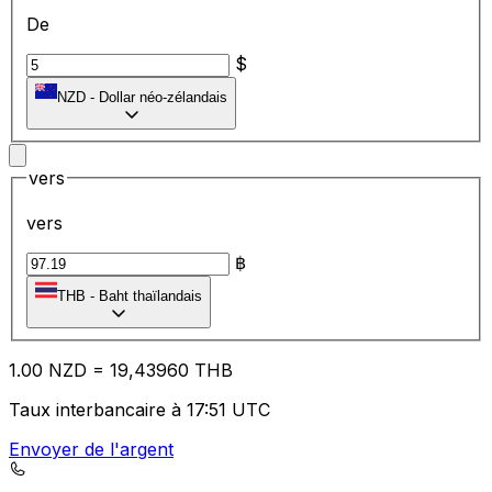
De
$
NZD
-
Dollar néo-zélandais
vers
vers
฿
THB
-
Baht thaïlandais
1.00
NZD
=
19
,43960
THB
Taux interbancaire à 17:51 UTC
Envoyer de l'argent