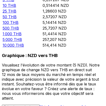
10
THB
0,514414
NZD
25
THB
1,28603
NZD
50
THB
2,57207
NZD
100
THB
5,14414
NZD
500
THB
25,7207
NZD
1 000
THB
51,4414
NZD
5 000
THB
257,207
NZD
10 000
THB
514,414
NZD
Graphique : NZD vers THB
Visualisez l'évolution de votre montant (5 NZD). Notre
graphique de change NZD vers THB en direct suit
12 mois de taux moyens du marché en temps réel et
indique avec précision la valeur de votre argent à tout
instant. Souhaitez-vous être informé dès que le taux
évolue en votre faveur ? Créez une alerte de taux :
nous vous informerons dès que votre objectif sera
atteint.