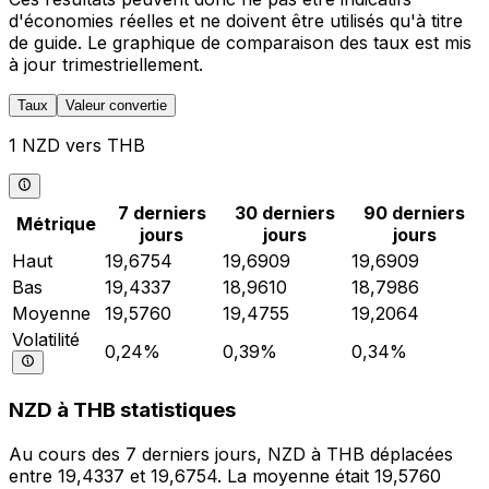
d'économies réelles et ne doivent être utilisés qu'à titre
de guide. Le graphique de comparaison des taux est mis
à jour trimestriellement.
Taux
Valeur convertie
1 NZD vers THB
7 derniers
30 derniers
90 derniers
Métrique
jours
jours
jours
Haut
19,6754
19,6909
19,6909
Bas
19,4337
18,9610
18,7986
Moyenne
19,5760
19,4755
19,2064
Volatilité
0,24%
0,39%
0,34%
NZD à THB statistiques
Au cours des 7 derniers jours, NZD à THB déplacées
entre 19,4337 et 19,6754. La moyenne était 19,5760