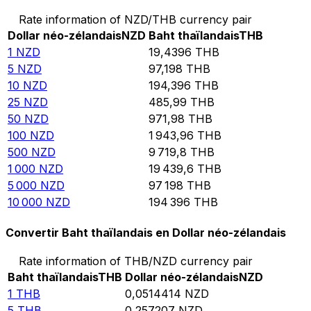
Rate information of NZD/THB currency pair
Dollar néo-zélandais
NZD
Baht thaïlandais
THB
1
NZD
19,4396
THB
5
NZD
97,198
THB
10
NZD
194,396
THB
25
NZD
485,99
THB
50
NZD
971,98
THB
100
NZD
1 943,96
THB
500
NZD
9 719,8
THB
1 000
NZD
19 439,6
THB
5 000
NZD
97 198
THB
10 000
NZD
194 396
THB
Convertir Baht thaïlandais en Dollar néo-zélandais
Rate information of THB/NZD currency pair
Baht thaïlandais
THB
Dollar néo-zélandais
NZD
1
THB
0,0514414
NZD
5
THB
0,257207
NZD