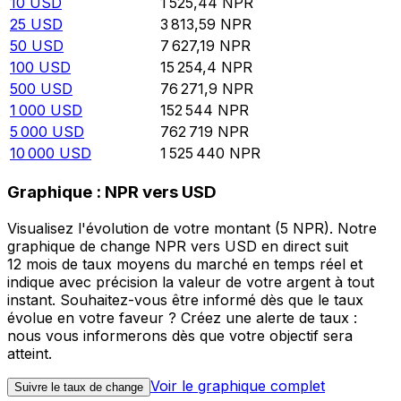
10
USD
1 525,44
NPR
25
USD
3 813,59
NPR
50
USD
7 627,19
NPR
100
USD
15 254,4
NPR
500
USD
76 271,9
NPR
1 000
USD
152 544
NPR
5 000
USD
762 719
NPR
10 000
USD
1 525 440
NPR
Graphique : NPR vers USD
Visualisez l'évolution de votre montant (5 NPR). Notre
graphique de change NPR vers USD en direct suit
12 mois de taux moyens du marché en temps réel et
indique avec précision la valeur de votre argent à tout
instant. Souhaitez-vous être informé dès que le taux
évolue en votre faveur ? Créez une alerte de taux :
nous vous informerons dès que votre objectif sera
atteint.
Voir le graphique complet
Suivre le taux de change