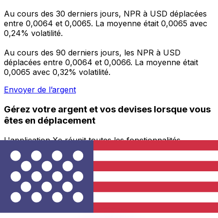
Au cours des 30 derniers jours, NPR à USD déplacées
entre 0,0064 et 0,0065. La moyenne était 0,0065 avec
0,24% volatilité.
Au cours des 90 derniers jours, les NPR à USD
déplacées entre 0,0064 et 0,0066. La moyenne était
0,0065 avec 0,32% volatilité.
Envoyer de l’argent
Gérez votre argent et vos devises lorsque vous
êtes en déplacement
L'application Xe réunit toutes les fonctionnalités
nécessaires pour vos transferts d'argent internationaux
et la gestion de vos devises. Convertissez des devises,
programmez des alertes de taux et transférez de
l'argent à l'étranger sans frais cachés. Téléchargez
l'application dès aujourd'hui !