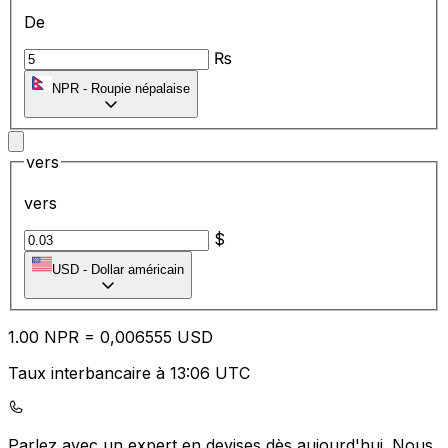
De
₨
NPR
-
Roupie népalaise
vers
vers
$
USD
-
Dollar américain
1.00
NPR
=
0,
006555
USD
Taux interbancaire à 13:06 UTC
Parlez avec un expert en devises dès aujourd'hui.
Nous