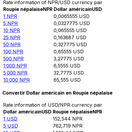
Rate information of NPR/USD currency pair
Roupie népalaise
NPR
Dollar américain
USD
1
NPR
0,0065555
USD
5
NPR
0,0327775
USD
10
NPR
0,065555
USD
25
NPR
0,163887
USD
50
NPR
0,327775
USD
100
NPR
0,65555
USD
500
NPR
3,27775
USD
1 000
NPR
6,5555
USD
5 000
NPR
32,7775
USD
10 000
NPR
65,555
USD
Convertir Dollar américain en Roupie népalaise
Rate information of USD/NPR currency pair
Dollar américain
USD
Roupie népalaise
NPR
1
USD
152,544
NPR
5
USD
762,719
NPR