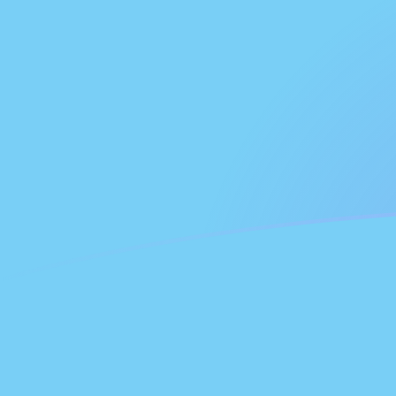
Le taux de change de MOP vers FJD a
Convertir Pataca de Macao en Dollar de Fidji
Rate information of MOP/FJD currency
pair
Pataca de Macao
MOP
Dollar de Fidji
FJD
1
MOP
0,274379
FJD
5
MOP
1,37189
FJD
10
MOP
2,74379
FJD
25
MOP
6,85947
FJD
50
MOP
13,7189
FJD
100
MOP
27,4379
FJD
500
MOP
137,189
FJD
1 000
MOP
274,379
FJD
5 000
MOP
1 371,89
FJD
10 000
MOP
2 743,79
FJD