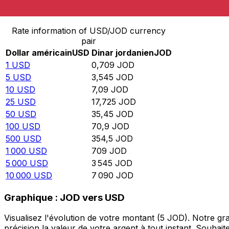
Convertir Dollar américain en Dinar jordanien
Rate information of USD/JOD currency
pair
Dollar américain
USD
Dinar jordanien
JOD
1
USD
0,709
JOD
5
USD
3,545
JOD
10
USD
7,09
JOD
25
USD
17,725
JOD
50
USD
35,45
JOD
100
USD
70,9
JOD
500
USD
354,5
JOD
1 000
USD
709
JOD
5 000
USD
3 545
JOD
10 000
USD
7 090
JOD
Graphique : JOD vers USD
Visualisez l'évolution de votre montant (5 JOD). Notre 
précision la valeur de votre argent à tout instant. Souha