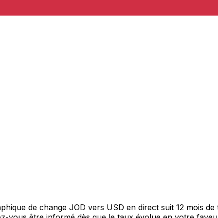
graphique de change JOD vers USD en direct suit 12 mois d
itez-vous être informé dès que le taux évolue en votre fav