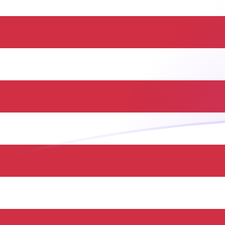
Le taux de change de JOD vers USD a
Convertir Dinar jordanien en Dollar américain
Rate information of JOD/USD currency
pair
Dinar jordanien
JOD
Dollar américain
USD
1
JOD
1,41044
USD
5
JOD
7,05219
USD
10
JOD
14,1044
USD
25
JOD
35,2609
USD
50
JOD
70,5219
USD
100
JOD
141,044
USD
500
JOD
705,219
USD
1 000
JOD
1 410,44
USD
5 000
JOD
7 052,19
USD
10 000
JOD
14 104,4
USD