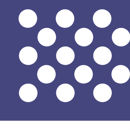
$
USD
-
Dollar américain
1.00
JOD
=
1,
410437
USD
Taux interbancaire à 11:46 UTC
Parlez avec un expert en devises dès aujourd'hui.
Nous p
Planifier un appel
Nous utilisons le taux de marché moyen pour notre conv
d'argent.
Vérifiez les taux d'envoi.
Saviez-vous que vous pouvez envoyer de l'argent à l'étr
Inscrivez-vous aujourd'hui