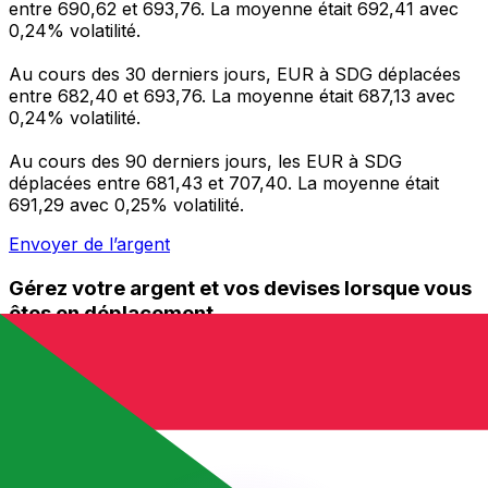
entre 690,62 et 693,76. La moyenne était 692,41 avec
0,24% volatilité.
Au cours des 30 derniers jours, EUR à SDG déplacées
entre 682,40 et 693,76. La moyenne était 687,13 avec
0,24% volatilité.
Au cours des 90 derniers jours, les EUR à SDG
déplacées entre 681,43 et 707,40. La moyenne était
691,29 avec 0,25% volatilité.
Envoyer de l’argent
Gérez votre argent et vos devises lorsque vous
êtes en déplacement
L'application Xe réunit toutes les fonctionnalités
nécessaires pour vos transferts d'argent internationaux
et la gestion de vos devises. Convertissez des devises,
programmez des alertes de taux et transférez de
l'argent à l'étranger sans frais cachés. Téléchargez
l'application dès aujourd'hui !