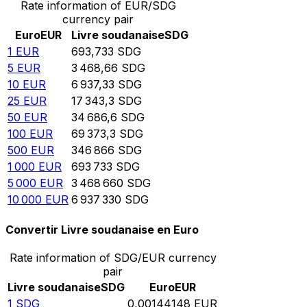
Rate information of EUR/SDG
currency pair
Euro
EUR
Livre soudanaise
SDG
1
EUR
693,733
SDG
5
EUR
3 468,66
SDG
10
EUR
6 937,33
SDG
25
EUR
17 343,3
SDG
50
EUR
34 686,6
SDG
100
EUR
69 373,3
SDG
500
EUR
346 866
SDG
1 000
EUR
693 733
SDG
5 000
EUR
3 468 660
SDG
10 000
EUR
6 937 330
SDG
Convertir Livre soudanaise en Euro
Rate information of SDG/EUR currency
pair
Livre soudanaise
SDG
Euro
EUR
1
SDG
0,00144148
EUR