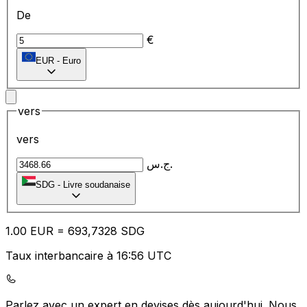
De
€
EUR
-
Euro
vers
vers
ج.س.
SDG
-
Livre soudanaise
1.00
EUR
=
69
3,7328
SDG
Taux interbancaire à 16:56 UTC
Parlez avec un expert en devises dès aujourd'hui.
Nous