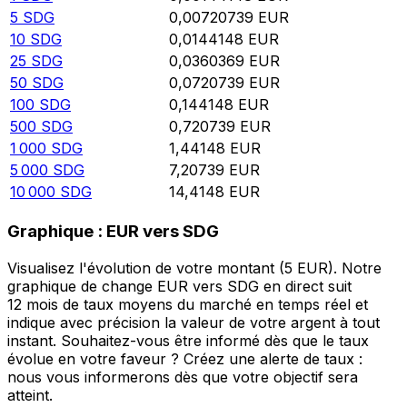
5
SDG
0,00720739
EUR
10
SDG
0,0144148
EUR
25
SDG
0,0360369
EUR
50
SDG
0,0720739
EUR
100
SDG
0,144148
EUR
500
SDG
0,720739
EUR
1 000
SDG
1,44148
EUR
5 000
SDG
7,20739
EUR
10 000
SDG
14,4148
EUR
Graphique : EUR vers SDG
Visualisez l'évolution de votre montant (5 EUR). Notre
graphique de change EUR vers SDG en direct suit
12 mois de taux moyens du marché en temps réel et
indique avec précision la valeur de votre argent à tout
instant. Souhaitez-vous être informé dès que le taux
évolue en votre faveur ? Créez une alerte de taux :
nous vous informerons dès que votre objectif sera
atteint.