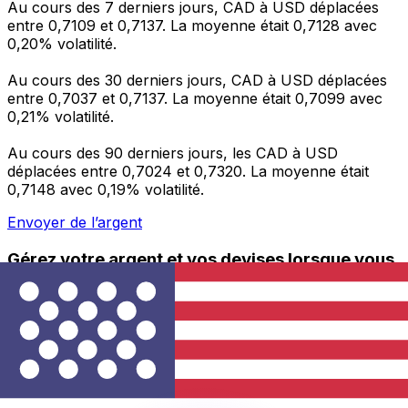
Au cours des 7 derniers jours, CAD à USD déplacées
entre 0,7109 et 0,7137. La moyenne était 0,7128 avec
0,20% volatilité.
Au cours des 30 derniers jours, CAD à USD déplacées
entre 0,7037 et 0,7137. La moyenne était 0,7099 avec
0,21% volatilité.
Au cours des 90 derniers jours, les CAD à USD
déplacées entre 0,7024 et 0,7320. La moyenne était
0,7148 avec 0,19% volatilité.
Envoyer de l’argent
Gérez votre argent et vos devises lorsque vous
êtes en déplacement
L'application Xe réunit toutes les fonctionnalités
nécessaires pour vos transferts d'argent internationaux
et la gestion de vos devises. Convertissez des devises,
programmez des alertes de taux et transférez de
l'argent à l'étranger sans frais cachés. Téléchargez
l'application dès aujourd'hui !