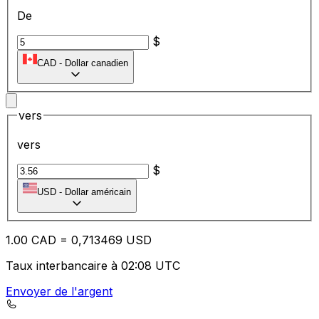
De
$
CAD
-
Dollar canadien
vers
vers
$
USD
-
Dollar américain
1.00
CAD
=
0,
713469
USD
Taux interbancaire à 02:08 UTC
Envoyer de l'argent