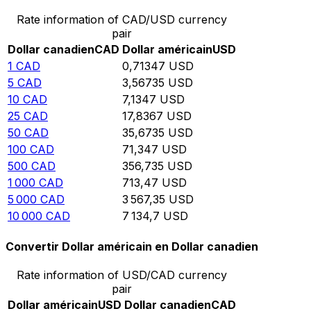
Rate information of CAD/USD currency
pair
Dollar canadien
CAD
Dollar américain
USD
1
CAD
0,71347
USD
5
CAD
3,56735
USD
10
CAD
7,1347
USD
25
CAD
17,8367
USD
50
CAD
35,6735
USD
100
CAD
71,347
USD
500
CAD
356,735
USD
1 000
CAD
713,47
USD
5 000
CAD
3 567,35
USD
10 000
CAD
7 134,7
USD
Convertir Dollar américain en Dollar canadien
Rate information of USD/CAD currency
pair
Dollar américain
USD
Dollar canadien
CAD