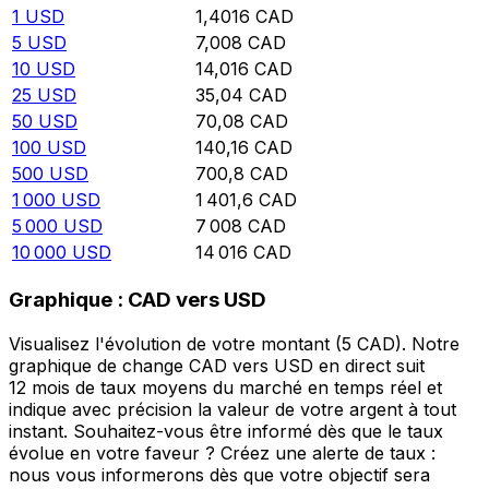
1
USD
1,4016
CAD
5
USD
7,008
CAD
10
USD
14,016
CAD
25
USD
35,04
CAD
50
USD
70,08
CAD
100
USD
140,16
CAD
500
USD
700,8
CAD
1 000
USD
1 401,6
CAD
5 000
USD
7 008
CAD
10 000
USD
14 016
CAD
Graphique : CAD vers USD
Visualisez l'évolution de votre montant (5 CAD). Notre
graphique de change CAD vers USD en direct suit
12 mois de taux moyens du marché en temps réel et
indique avec précision la valeur de votre argent à tout
instant. Souhaitez-vous être informé dès que le taux
évolue en votre faveur ? Créez une alerte de taux :
nous vous informerons dès que votre objectif sera