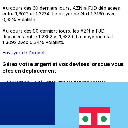
Au cours des 30 derniers jours, AZN à FJD déplacées
entre 1,3012 et 1,3234. La moyenne était 1,3130 avec
0,33% volatilité.
Au cours des 90 derniers jours, les AZN à FJD
déplacées entre 1,2852 et 1,3329. La moyenne était
1,3092 avec 0,34% volatilité.
Envoyer de l’argent
Gérez votre argent et vos devises lorsque vous
êtes en déplacement
L'application Xe réunit toutes les fonctionnalités
nécessaires pour vos transferts d'argent internationaux
et la gestion de vos devises. Convertissez des devises,
programmez des alertes de taux et transférez de
l'argent à l'étranger sans frais cachés. Téléchargez
l'application dès aujourd'hui !