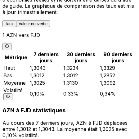
de guide. Le graphique de comparaison des taux est mis
à jour trimestriellement.
Taux
Valeur convertie
1 AZN vers FJD
7 derniers
30 derniers
90 derniers
Métrique
jours
jours
jours
Haut
1,3043
1,3234
1,3329
Bas
1,3012
1,3012
1,2852
Moyenne
1,3025
1,3130
1,3092
Volatilité
0,10%
0,33%
0,34%
AZN à FJD statistiques
Au cours des 7 derniers jours, AZN à FJD déplacées
entre 1,3012 et 1,3043. La moyenne était 1,3025 avec
0,10% volatilité.