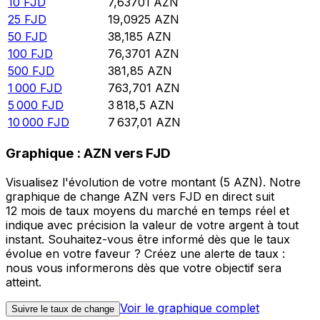
10
FJD
7,63701
AZN
25
FJD
19,0925
AZN
50
FJD
38,185
AZN
100
FJD
76,3701
AZN
500
FJD
381,85
AZN
1 000
FJD
763,701
AZN
5 000
FJD
3 818,5
AZN
10 000
FJD
7 637,01
AZN
Graphique : AZN vers FJD
Visualisez l'évolution de votre montant (5 AZN). Notre
graphique de change AZN vers FJD en direct suit
12 mois de taux moyens du marché en temps réel et
indique avec précision la valeur de votre argent à tout
instant. Souhaitez-vous être informé dès que le taux
évolue en votre faveur ? Créez une alerte de taux :
nous vous informerons dès que votre objectif sera
atteint.
Voir le graphique complet
Suivre le taux de change