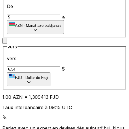
De
₼
AZN
-
Manat azerbaïdjanais
vers
vers
$
FJD
-
Dollar de Fidji
1.00
AZN
=
1,
309413
FJD
Taux interbancaire à 09:15 UTC
Parlez avec un expert en devises dès aujourd'hui.
Nous