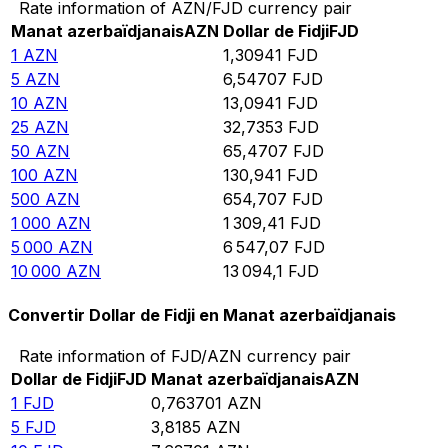
Rate information of AZN/FJD currency pair
Manat azerbaïdjanais
AZN
Dollar de Fidji
FJD
1
AZN
1,30941
FJD
5
AZN
6,54707
FJD
10
AZN
13,0941
FJD
25
AZN
32,7353
FJD
50
AZN
65,4707
FJD
100
AZN
130,941
FJD
500
AZN
654,707
FJD
1 000
AZN
1 309,41
FJD
5 000
AZN
6 547,07
FJD
10 000
AZN
13 094,1
FJD
Convertir Dollar de Fidji en Manat azerbaïdjanais
Rate information of FJD/AZN currency pair
Dollar de Fidji
FJD
Manat azerbaïdjanais
AZN
1
FJD
0,763701
AZN
5
FJD
3,8185
AZN