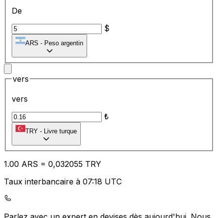
De
$
ARS
-
Peso argentin
vers
vers
₺
TRY
-
Livre turque
1.00
ARS
=
0,
032055
TRY
Taux interbancaire à 07:18 UTC
Parlez avec un expert en devises dès aujourd'hui.
Nous