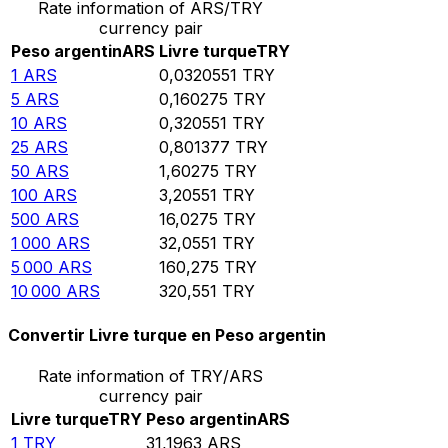
Rate information of ARS/TRY
currency pair
Peso argentin
ARS
Livre turque
TRY
1
ARS
0,0320551
TRY
5
ARS
0,160275
TRY
10
ARS
0,320551
TRY
25
ARS
0,801377
TRY
50
ARS
1,60275
TRY
100
ARS
3,20551
TRY
500
ARS
16,0275
TRY
1 000
ARS
32,0551
TRY
5 000
ARS
160,275
TRY
10 000
ARS
320,551
TRY
Convertir Livre turque en Peso argentin
Rate information of TRY/ARS
currency pair
Livre turque
TRY
Peso argentin
ARS
1
TRY
31,1963
ARS