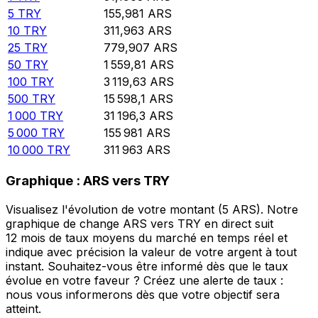
5
TRY
155,981
ARS
10
TRY
311,963
ARS
25
TRY
779,907
ARS
50
TRY
1 559,81
ARS
100
TRY
3 119,63
ARS
500
TRY
15 598,1
ARS
1 000
TRY
31 196,3
ARS
5 000
TRY
155 981
ARS
10 000
TRY
311 963
ARS
Graphique : ARS vers TRY
Visualisez l'évolution de votre montant (5 ARS). Notre
graphique de change ARS vers TRY en direct suit
12 mois de taux moyens du marché en temps réel et
indique avec précision la valeur de votre argent à tout
instant. Souhaitez-vous être informé dès que le taux
évolue en votre faveur ? Créez une alerte de taux :
nous vous informerons dès que votre objectif sera
atteint.