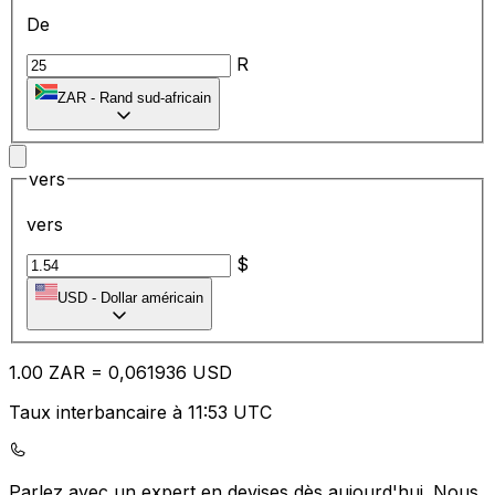
De
R
ZAR
-
Rand sud-africain
vers
vers
$
USD
-
Dollar américain
1.00
ZAR
=
0,
061936
USD
Taux interbancaire à 11:53 UTC
Parlez avec un expert en devises dès aujourd'hui.
Nous