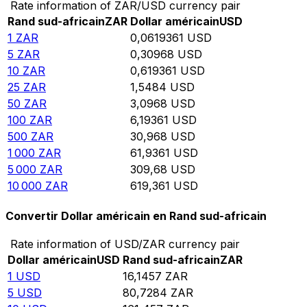
Rate information of ZAR/USD currency pair
Rand sud-africain
ZAR
Dollar américain
USD
1
ZAR
0,0619361
USD
5
ZAR
0,30968
USD
10
ZAR
0,619361
USD
25
ZAR
1,5484
USD
50
ZAR
3,0968
USD
100
ZAR
6,19361
USD
500
ZAR
30,968
USD
1 000
ZAR
61,9361
USD
5 000
ZAR
309,68
USD
10 000
ZAR
619,361
USD
Convertir Dollar américain en Rand sud-africain
Rate information of USD/ZAR currency pair
Dollar américain
USD
Rand sud-africain
ZAR
1
USD
16,1457
ZAR
5
USD
80,7284
ZAR