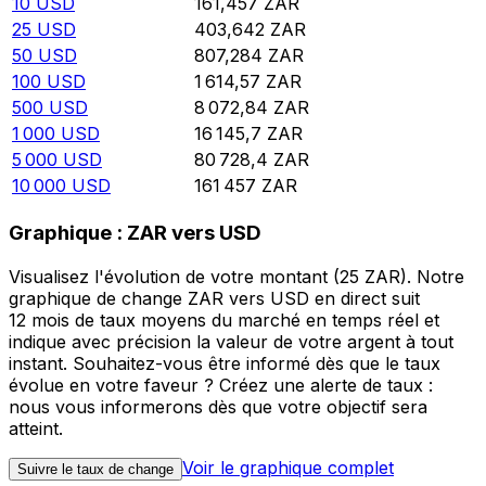
10
USD
161,457
ZAR
25
USD
403,642
ZAR
50
USD
807,284
ZAR
100
USD
1 614,57
ZAR
500
USD
8 072,84
ZAR
1 000
USD
16 145,7
ZAR
5 000
USD
80 728,4
ZAR
10 000
USD
161 457
ZAR
Graphique : ZAR vers USD
Visualisez l'évolution de votre montant (25 ZAR). Notre
graphique de change ZAR vers USD en direct suit
12 mois de taux moyens du marché en temps réel et
indique avec précision la valeur de votre argent à tout
instant. Souhaitez-vous être informé dès que le taux
évolue en votre faveur ? Créez une alerte de taux :
nous vous informerons dès que votre objectif sera
atteint.
Voir le graphique complet
Suivre le taux de change