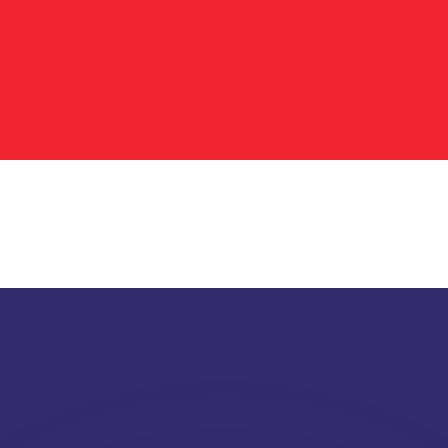
ouvons battre les taux des concurrents.
ertisseur. Le taux est donné à titre d'information seulemen
anger avec Xe ?