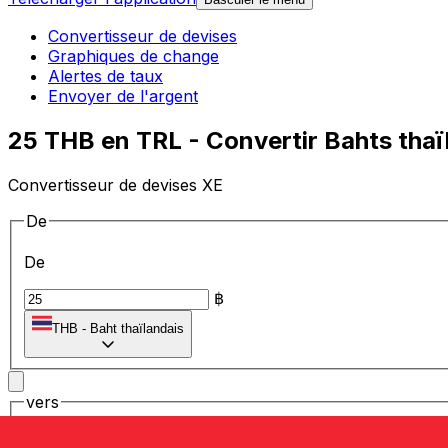
Convertisseur de devises
Graphiques de change
Alertes de taux
Envoyer de l'argent
25 THB en TRL - Convertir Bahts thaï
Convertisseur de devises XE
De
De
฿
THB
-
Baht thaïlandais
vers
vers