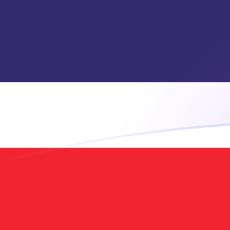
Le taux de change de THB vers TRL a
Convertir Baht thaïlandais en Lira turque
Rate information of THB/TRL currency
pair
Baht thaïlandais
THB
Lira turque
TRL
1
THB
1 447 100
TRL
5
THB
7 235 480
TRL
10
THB
14 471 000
TRL
25
THB
36 177 400
TRL
50
THB
72 354 800
TRL
100
THB
144 710 000
TRL
500
THB
723 548 000
TRL
1 000
THB
1 447 100 000
TRL
5 000
THB
7 235 480 000
TRL