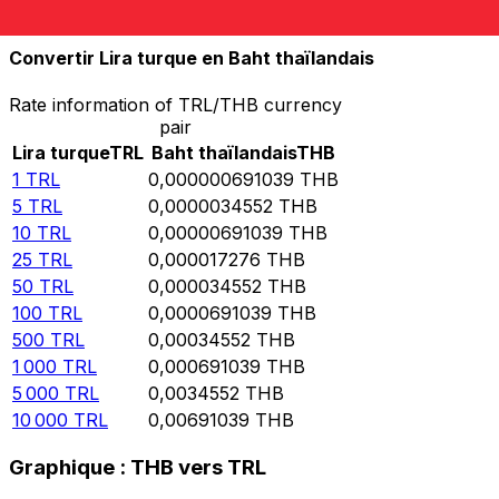
10 000
THB
14 471 000 000
TRL
Convertir Lira turque en Baht thaïlandais
Rate information of TRL/THB currency
pair
Lira turque
TRL
Baht thaïlandais
THB
1
TRL
0,000000691039
THB
5
TRL
0,0000034552
THB
10
TRL
0,00000691039
THB
25
TRL
0,000017276
THB
50
TRL
0,000034552
THB
100
TRL
0,0000691039
THB
500
TRL
0,00034552
THB
1 000
TRL
0,000691039
THB
5 000
TRL
0,0034552
THB
10 000
TRL
0,00691039
THB
Graphique : THB vers TRL