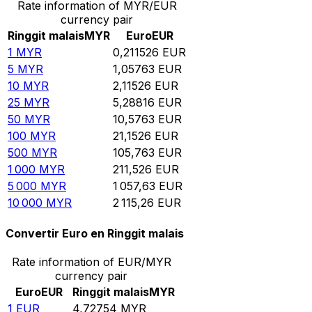
Rate information of MYR/EUR
currency pair
Ringgit malais
MYR
Euro
EUR
1
MYR
0,211526
EUR
5
MYR
1,05763
EUR
10
MYR
2,11526
EUR
25
MYR
5,28816
EUR
50
MYR
10,5763
EUR
100
MYR
21,1526
EUR
500
MYR
105,763
EUR
1 000
MYR
211,526
EUR
5 000
MYR
1 057,63
EUR
10 000
MYR
2 115,26
EUR
Convertir Euro en Ringgit malais
Rate information of EUR/MYR
currency pair
Euro
EUR
Ringgit malais
MYR
1
EUR
4,72754
MYR