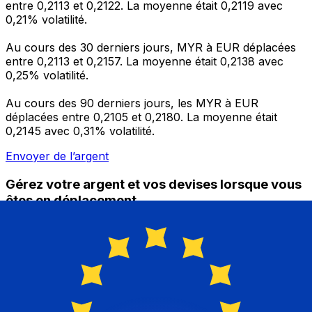
entre 0,2113 et 0,2122. La moyenne était 0,2119 avec
0,21% volatilité.
Au cours des 30 derniers jours, MYR à EUR déplacées
entre 0,2113 et 0,2157. La moyenne était 0,2138 avec
0,25% volatilité.
Au cours des 90 derniers jours, les MYR à EUR
déplacées entre 0,2105 et 0,2180. La moyenne était
0,2145 avec 0,31% volatilité.
Envoyer de l’argent
Gérez votre argent et vos devises lorsque vous
êtes en déplacement
L'application Xe réunit toutes les fonctionnalités
nécessaires pour vos transferts d'argent internationaux
et la gestion de vos devises. Convertissez des devises,
programmez des alertes de taux et transférez de
l'argent à l'étranger sans frais cachés. Téléchargez
l'application dès aujourd'hui !