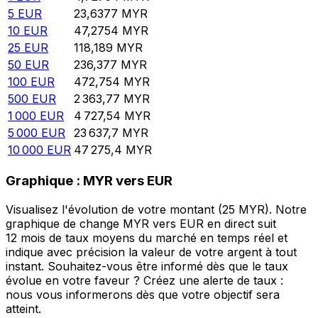
5
EUR
23,6377
MYR
10
EUR
47,2754
MYR
25
EUR
118,189
MYR
50
EUR
236,377
MYR
100
EUR
472,754
MYR
500
EUR
2 363,77
MYR
1 000
EUR
4 727,54
MYR
5 000
EUR
23 637,7
MYR
10 000
EUR
47 275,4
MYR
Graphique : MYR vers EUR
Visualisez l'évolution de votre montant (25 MYR). Notre
graphique de change MYR vers EUR en direct suit
12 mois de taux moyens du marché en temps réel et
indique avec précision la valeur de votre argent à tout
instant. Souhaitez-vous être informé dès que le taux
évolue en votre faveur ? Créez une alerte de taux :
nous vous informerons dès que votre objectif sera
atteint.