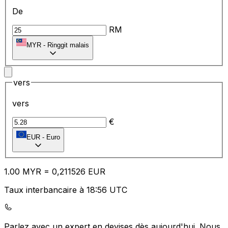
De
RM
MYR
-
Ringgit malais
vers
vers
€
EUR
-
Euro
1.00
MYR
=
0,
211526
EUR
Taux interbancaire à 18:56 UTC
Parlez avec un expert en devises dès aujourd'hui.
Nous