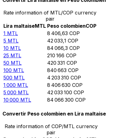
Convertir Lira maltaise en Peso colombien
Rate information of MTL/COP currency
pair
Lira maltaise
MTL
Peso colombien
COP
1
MTL
8 406,63
COP
5
MTL
42 033,1
COP
10
MTL
84 066,3
COP
25
MTL
210 166
COP
50
MTL
420 331
COP
100
MTL
840 663
COP
500
MTL
4 203 310
COP
1 000
MTL
8 406 630
COP
5 000
MTL
42 033 100
COP
10 000
MTL
84 066 300
COP
Convertir Peso colombien en Lira maltaise
Rate information of COP/MTL currency
pair