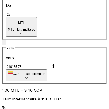
De
MTL
MTL
-
Lira maltaise
vers
vers
$
COP
-
Peso colombien
1.00
MTL
=
8
40
COP
Taux interbancaire à 15:08 UTC