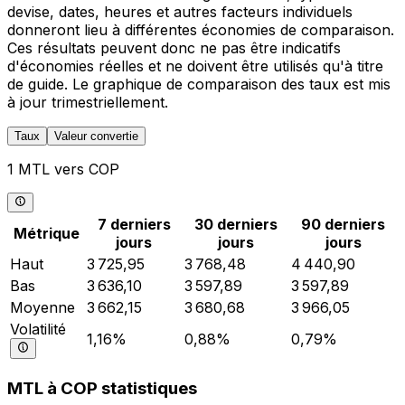
devise, dates, heures et autres facteurs individuels
donneront lieu à différentes économies de comparaison.
Ces résultats peuvent donc ne pas être indicatifs
d'économies réelles et ne doivent être utilisés qu'à titre
de guide. Le graphique de comparaison des taux est mis
à jour trimestriellement.
Taux
Valeur convertie
1 MTL vers COP
7 derniers
30 derniers
90 derniers
Métrique
jours
jours
jours
Haut
3 725,95
3 768,48
4 440,90
Bas
3 636,10
3 597,89
3 597,89
Moyenne
3 662,15
3 680,68
3 966,05
Volatilité
1,16%
0,88%
0,79%
MTL à COP statistiques