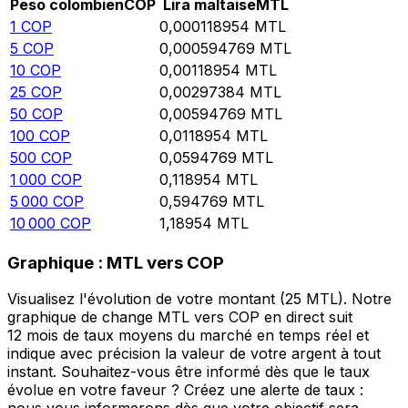
Peso colombien
COP
Lira maltaise
MTL
1
COP
0,000118954
MTL
5
COP
0,000594769
MTL
10
COP
0,00118954
MTL
25
COP
0,00297384
MTL
50
COP
0,00594769
MTL
100
COP
0,0118954
MTL
500
COP
0,0594769
MTL
1 000
COP
0,118954
MTL
5 000
COP
0,594769
MTL
10 000
COP
1,18954
MTL
Graphique : MTL vers COP
Visualisez l'évolution de votre montant (25 MTL). Notre
graphique de change MTL vers COP en direct suit
12 mois de taux moyens du marché en temps réel et
indique avec précision la valeur de votre argent à tout
instant. Souhaitez-vous être informé dès que le taux
évolue en votre faveur ? Créez une alerte de taux :