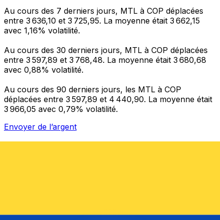
Au cours des 7 derniers jours, MTL à COP déplacées
entre 3 636,10 et 3 725,95. La moyenne était 3 662,15
avec 1,16% volatilité.
Au cours des 30 derniers jours, MTL à COP déplacées
entre 3 597,89 et 3 768,48. La moyenne était 3 680,68
avec 0,88% volatilité.
Au cours des 90 derniers jours, les MTL à COP
déplacées entre 3 597,89 et 4 440,90. La moyenne était
3 966,05 avec 0,79% volatilité.
Envoyer de l’argent
Gérez votre argent et vos devises lorsque vous
êtes en déplacement
L'application Xe réunit toutes les fonctionnalités
nécessaires pour vos transferts d'argent internationaux
et la gestion de vos devises. Convertissez des devises,
programmez des alertes de taux et transférez de
l'argent à l'étranger sans frais cachés. Téléchargez