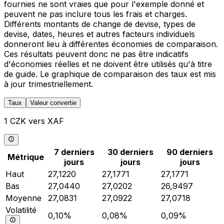
fournies ne sont vraies que pour l'exemple donné et
peuvent ne pas inclure tous les frais et charges.
Différents montants de change de devise, types de
devise, dates, heures et autres facteurs individuels
donneront lieu à différentes économies de comparaison.
Ces résultats peuvent donc ne pas être indicatifs
d'économies réelles et ne doivent être utilisés qu'à titre
de guide. Le graphique de comparaison des taux est mis
à jour trimestriellement.
Taux
Valeur convertie
1 CZK vers XAF
7 derniers
30 derniers
90 derniers
Métrique
jours
jours
jours
Haut
27,1220
27,1771
27,1771
Bas
27,0440
27,0202
26,9497
Moyenne
27,0831
27,0922
27,0718
Volatilité
0,10%
0,08%
0,09%