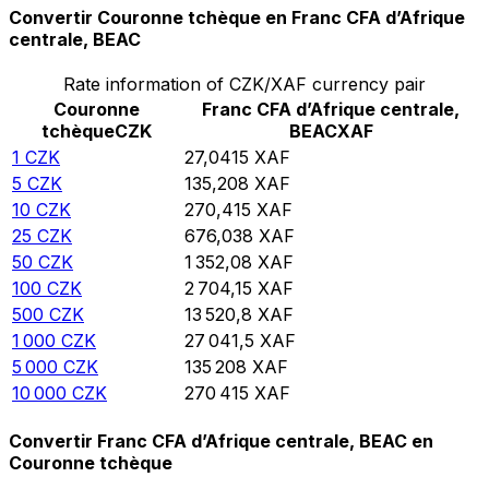
Convertir Couronne tchèque en Franc CFA d’Afrique
centrale, BEAC
Rate information of CZK/XAF currency pair
Couronne
Franc CFA d’Afrique centrale,
tchèque
CZK
BEAC
XAF
1
CZK
27,0415
XAF
5
CZK
135,208
XAF
10
CZK
270,415
XAF
25
CZK
676,038
XAF
50
CZK
1 352,08
XAF
100
CZK
2 704,15
XAF
500
CZK
13 520,8
XAF
1 000
CZK
27 041,5
XAF
5 000
CZK
135 208
XAF
10 000
CZK
270 415
XAF
Convertir Franc CFA d’Afrique centrale, BEAC en
Couronne tchèque