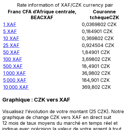
Rate information of XAF/CZK currency pair
Franc CFA d’Afrique centrale,
Couronne
BEAC
XAF
tchèque
CZK
1
XAF
0,0369802
CZK
5
XAF
0,184901
CZK
10
XAF
0,369802
CZK
25
XAF
0,924504
CZK
50
XAF
1,84901
CZK
100
XAF
3,69802
CZK
500
XAF
18,4901
CZK
1 000
XAF
36,9802
CZK
5 000
XAF
184,901
CZK
10 000
XAF
369,802
CZK
Graphique : CZK vers XAF
Visualisez l'évolution de votre montant (25 CZK). Notre
graphique de change CZK vers XAF en direct suit
12 mois de taux moyens du marché en temps réel et
indique avec précision la valeur de votre argent à tout