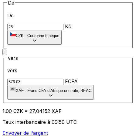
De
De
Kč
CZK
-
Couronne tchèque
vers
vers
FCFA
XAF
-
Franc CFA d’Afrique centrale, BEAC
1.00
CZK
=
27
,04152
XAF
Taux interbancaire à 09:50 UTC
Envoyer de l'argent