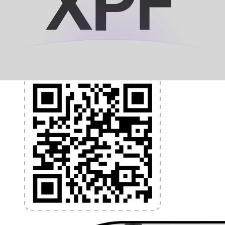
et la gestion de vos devises. Convertissez des devises,
programmez des alertes de taux et transférez de
l'argent à l'étranger sans frais cachés. Téléchargez
l'application dès aujourd'hui !