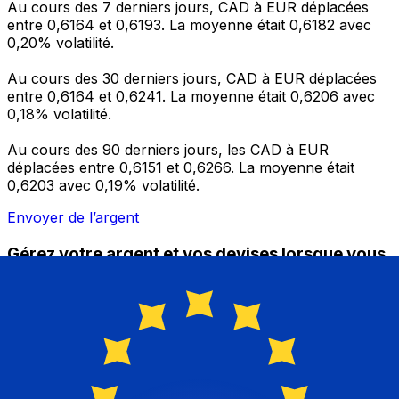
Au cours des 7 derniers jours, CAD à EUR déplacées
entre 0,6164 et 0,6193. La moyenne était 0,6182 avec
0,20% volatilité.
Au cours des 30 derniers jours, CAD à EUR déplacées
entre 0,6164 et 0,6241. La moyenne était 0,6206 avec
0,18% volatilité.
Au cours des 90 derniers jours, les CAD à EUR
déplacées entre 0,6151 et 0,6266. La moyenne était
0,6203 avec 0,19% volatilité.
Envoyer de l’argent
Gérez votre argent et vos devises lorsque vous
êtes en déplacement
L'application Xe réunit toutes les fonctionnalités
nécessaires pour vos transferts d'argent internationaux
et la gestion de vos devises. Convertissez des devises,
programmez des alertes de taux et transférez de
l'argent à l'étranger sans frais cachés. Téléchargez
l'application dès aujourd'hui !