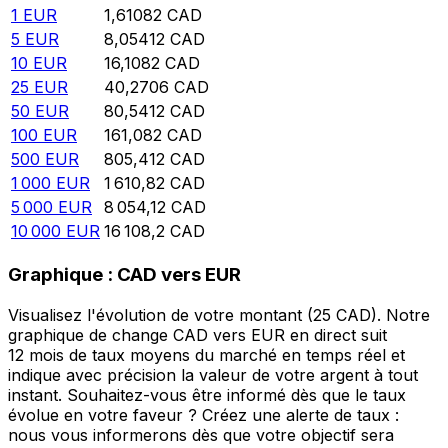
1
EUR
1,61082
CAD
5
EUR
8,05412
CAD
10
EUR
16,1082
CAD
25
EUR
40,2706
CAD
50
EUR
80,5412
CAD
100
EUR
161,082
CAD
500
EUR
805,412
CAD
1 000
EUR
1 610,82
CAD
5 000
EUR
8 054,12
CAD
10 000
EUR
16 108,2
CAD
Graphique : CAD vers EUR
Visualisez l'évolution de votre montant (25 CAD). Notre
graphique de change CAD vers EUR en direct suit
12 mois de taux moyens du marché en temps réel et
indique avec précision la valeur de votre argent à tout
instant. Souhaitez-vous être informé dès que le taux
évolue en votre faveur ? Créez une alerte de taux :
nous vous informerons dès que votre objectif sera