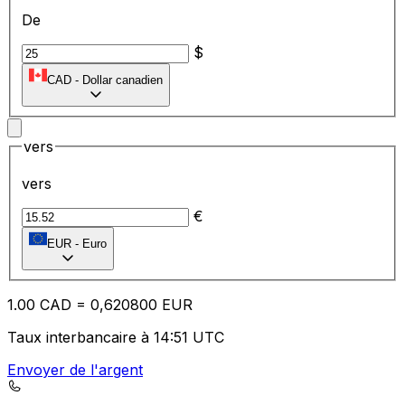
De
$
CAD
-
Dollar canadien
vers
vers
€
EUR
-
Euro
1.00
CAD
=
0,
620800
EUR
Taux interbancaire à 14:51 UTC
Envoyer de l'argent