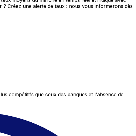
e taux moyens du marché en temps réel et indique avec
eur ? Créez une alerte de taux : nous vous informerons dès
plus compétitifs que ceux des banques et l'absence de