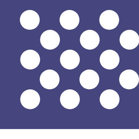
$
USD
-
Dollar américain
1.00
BTC
=
65
USD
Taux interbancaire à 15:47 UTC
Acheter des cryptosKraken
Parlez avec un expert en devises dès aujourd'hui.
Nous p
Planifier un appel
Nous utilisons le taux de marché moyen pour notre conv
d'argent.
Vérifiez les taux d'envoi.
Saviez-vous que vous pouvez envoyer de l'argent à l'étr
Inscrivez-vous aujourd'hui