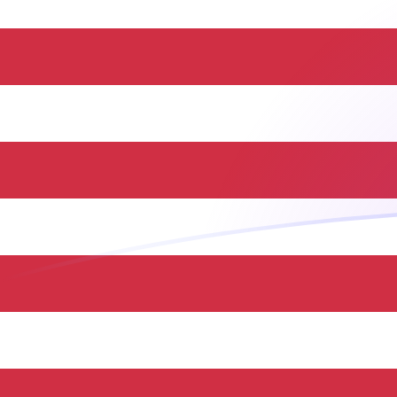
Le taux de change de BTC vers USD a
Convertir Bitcoin en Dollar américain
Rate information of BTC/USD
currency pair
Bitcoin
BTC
Dollar américain
USD
1
BTC
65 021,6
USD
5
BTC
325 108
USD
10
BTC
650 216
USD
25
BTC
1 625 540
USD
50
BTC
3 251 080
USD
100
BTC
6 502 160
USD
500
BTC
32 510 800
USD
1 000
BTC
65 021 600
USD
5 000
BTC
325 108 000
USD
10 000
BTC
650 216 000
USD