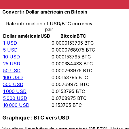
Convertir Dollar américain en Bitcoin
Rate information of USD/BTC currency
pair
Dollar américain
USD
Bitcoin
BTC
1
USD
0,0000153795
BTC
5
USD
0,0000768975
BTC
10
USD
0,000153795
BTC
25
USD
0,000384488
BTC
50
USD
0,000768975
BTC
100
USD
0,00153795
BTC
500
USD
0,00768975
BTC
1 000
USD
0,0153795
BTC
5 000
USD
0,0768975
BTC
10 000
USD
0,153795
BTC
Graphique : BTC vers USD