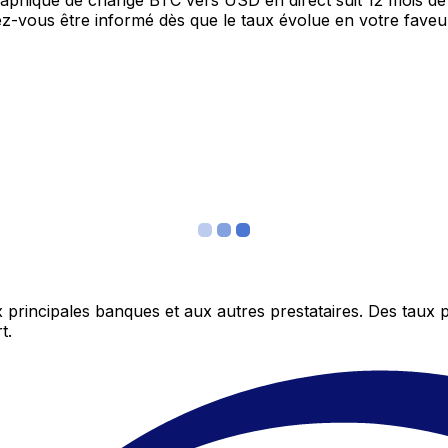
graphique de change BTC vers USD en direct suit 12 mois d
itez-vous être informé dès que le taux évolue en votre fav
 principales banques et aux autres prestataires. Des taux 
t.