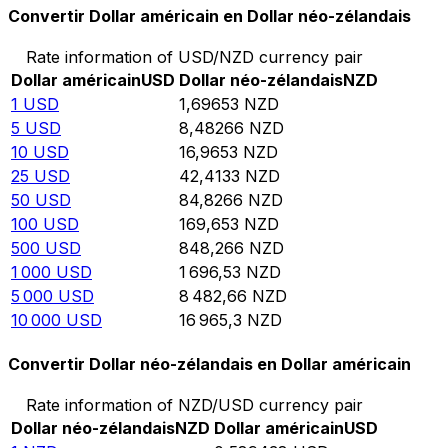
Convertir Dollar américain en Dollar néo-zélandais
Rate information of USD/NZD currency pair
Dollar américain
USD
Dollar néo-zélandais
NZD
1
USD
1,69653
NZD
5
USD
8,48266
NZD
10
USD
16,9653
NZD
25
USD
42,4133
NZD
50
USD
84,8266
NZD
100
USD
169,653
NZD
500
USD
848,266
NZD
1 000
USD
1 696,53
NZD
5 000
USD
8 482,66
NZD
10 000
USD
16 965,3
NZD
Convertir Dollar néo-zélandais en Dollar américain
Rate information of NZD/USD currency pair
Dollar néo-zélandais
NZD
Dollar américain
USD