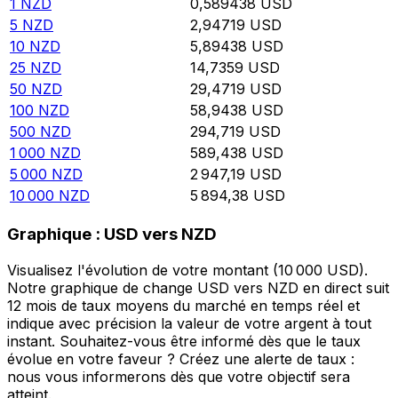
1
NZD
0,589438
USD
5
NZD
2,94719
USD
10
NZD
5,89438
USD
25
NZD
14,7359
USD
50
NZD
29,4719
USD
100
NZD
58,9438
USD
500
NZD
294,719
USD
1 000
NZD
589,438
USD
5 000
NZD
2 947,19
USD
10 000
NZD
5 894,38
USD
Graphique : USD vers NZD
Visualisez l'évolution de votre montant (10 000 USD).
Notre graphique de change USD vers NZD en direct suit
12 mois de taux moyens du marché en temps réel et
indique avec précision la valeur de votre argent à tout
instant. Souhaitez-vous être informé dès que le taux
évolue en votre faveur ? Créez une alerte de taux :
nous vous informerons dès que votre objectif sera
atteint.