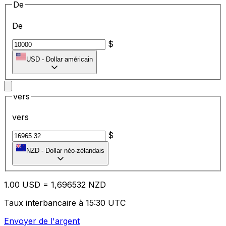
De
De
$
USD
-
Dollar américain
vers
vers
$
NZD
-
Dollar néo-zélandais
1.00
USD
=
1,
696532
NZD
Taux interbancaire à 15:30 UTC
Envoyer de l'argent