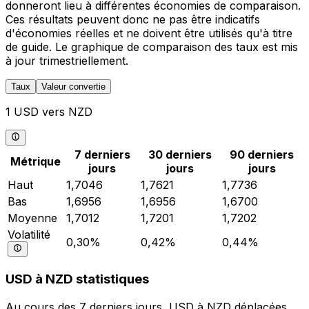
donneront lieu à différentes économies de comparaison.
Ces résultats peuvent donc ne pas être indicatifs
d'économies réelles et ne doivent être utilisés qu'à titre
de guide. Le graphique de comparaison des taux est mis
à jour trimestriellement.
Taux
Valeur convertie
1 USD vers NZD
7 derniers
30 derniers
90 derniers
Métrique
jours
jours
jours
Haut
1,7046
1,7621
1,7736
Bas
1,6956
1,6956
1,6700
Moyenne
1,7012
1,7201
1,7202
Volatilité
0,30%
0,42%
0,44%
USD à NZD statistiques
Au cours des 7 derniers jours, USD à NZD déplacées