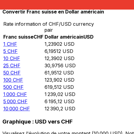
Convertir Franc suisse en Dollar américain
Rate information of CHF/USD currency
pair
Franc suisse
CHF
Dollar américain
USD
1
CHF
1,23902
USD
5
CHF
6,19512
USD
10
CHF
12,3902
USD
25
CHF
30,9756
USD
50
CHF
61,9512
USD
100
CHF
123,902
USD
500
CHF
619,512
USD
1 000
CHF
1 239,02
USD
5 000
CHF
6 195,12
USD
10 000
CHF
12 390,2
USD
Graphique : USD vers CHF
Visualisez l'évolution de votre montant (10 000 USD). N