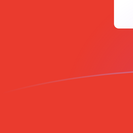
Le taux de change de USD vers CHF a
Convertir Dollar américain en Franc suisse
Rate information of USD/CHF currency
pair
Dollar américain
USD
Franc suisse
CHF
1
USD
0,807086
CHF
5
USD
4,03543
CHF
10
USD
8,07086
CHF
25
USD
20,1772
CHF
50
USD
40,3543
CHF
100
USD
80,7086
CHF
500
USD
403,543
CHF
1 000
USD
807,086
CHF
5 000
USD
4 035,43
CHF
10 000
USD
8 070,86
CHF