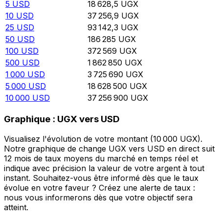
5
USD
18 628,5
UGX
10
USD
37 256,9
UGX
25
USD
93 142,3
UGX
50
USD
186 285
UGX
100
USD
372 569
UGX
500
USD
1 862 850
UGX
1 000
USD
3 725 690
UGX
5 000
USD
18 628 500
UGX
10 000
USD
37 256 900
UGX
Graphique : UGX vers USD
Visualisez l'évolution de votre montant (10 000 UGX).
Notre graphique de change UGX vers USD en direct suit
12 mois de taux moyens du marché en temps réel et
indique avec précision la valeur de votre argent à tout
instant. Souhaitez-vous être informé dès que le taux
évolue en votre faveur ? Créez une alerte de taux :
nous vous informerons dès que votre objectif sera
atteint.