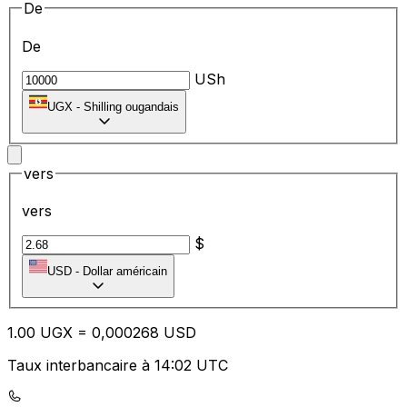
De
De
USh
UGX
-
Shilling ougandais
vers
vers
$
USD
-
Dollar américain
1.00
UGX
=
0,
000268
USD
Taux interbancaire à 14:02 UTC