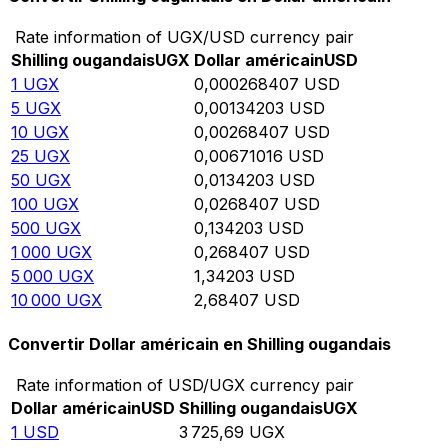
Rate information of UGX/USD currency pair
Shilling ougandais
UGX
Dollar américain
USD
1
UGX
0,000268407
USD
5
UGX
0,00134203
USD
10
UGX
0,00268407
USD
25
UGX
0,00671016
USD
50
UGX
0,0134203
USD
100
UGX
0,0268407
USD
500
UGX
0,134203
USD
1 000
UGX
0,268407
USD
5 000
UGX
1,34203
USD
10 000
UGX
2,68407
USD
Convertir Dollar américain en Shilling ougandais
Rate information of USD/UGX currency pair
Dollar américain
USD
Shilling ougandais
UGX
1
USD
3 725,69
UGX