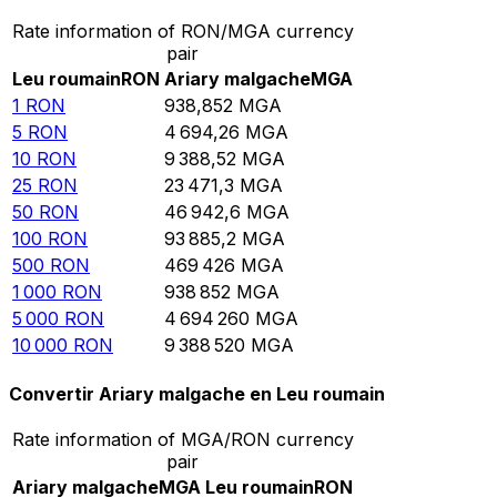
Rate information of RON/MGA currency
pair
Leu roumain
RON
Ariary malgache
MGA
1
RON
938,852
MGA
5
RON
4 694,26
MGA
10
RON
9 388,52
MGA
25
RON
23 471,3
MGA
50
RON
46 942,6
MGA
100
RON
93 885,2
MGA
500
RON
469 426
MGA
1 000
RON
938 852
MGA
5 000
RON
4 694 260
MGA
10 000
RON
9 388 520
MGA
Convertir Ariary malgache en Leu roumain
Rate information of MGA/RON currency
pair
Ariary malgache
MGA
Leu roumain
RON