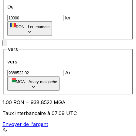
De
lei
RON
-
Leu roumain
vers
vers
Ar
MGA
-
Ariary malgache
1.00
RON
=
93
8,8522
MGA
Taux interbancaire à 07:09 UTC
Envoyer de l'argent