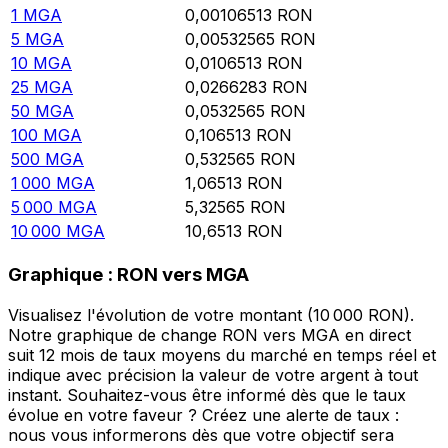
1
MGA
0,00106513
RON
5
MGA
0,00532565
RON
10
MGA
0,0106513
RON
25
MGA
0,0266283
RON
50
MGA
0,0532565
RON
100
MGA
0,106513
RON
500
MGA
0,532565
RON
1 000
MGA
1,06513
RON
5 000
MGA
5,32565
RON
10 000
MGA
10,6513
RON
Graphique : RON vers MGA
Visualisez l'évolution de votre montant (10 000 RON).
Notre graphique de change RON vers MGA en direct
suit 12 mois de taux moyens du marché en temps réel et
indique avec précision la valeur de votre argent à tout
instant. Souhaitez-vous être informé dès que le taux
évolue en votre faveur ? Créez une alerte de taux :
nous vous informerons dès que votre objectif sera