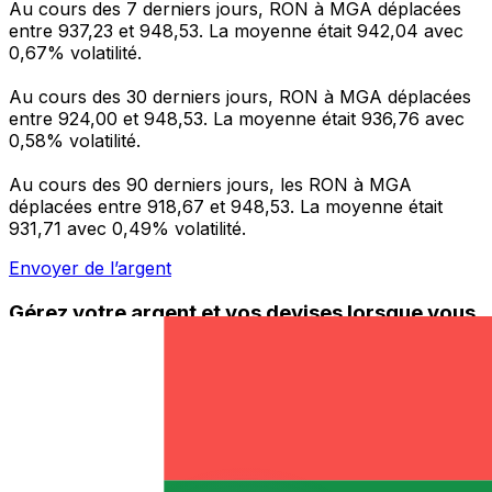
Au cours des 7 derniers jours, RON à MGA déplacées
entre 937,23 et 948,53. La moyenne était 942,04 avec
0,67% volatilité.
Au cours des 30 derniers jours, RON à MGA déplacées
entre 924,00 et 948,53. La moyenne était 936,76 avec
0,58% volatilité.
Au cours des 90 derniers jours, les RON à MGA
déplacées entre 918,67 et 948,53. La moyenne était
931,71 avec 0,49% volatilité.
Envoyer de l’argent
Gérez votre argent et vos devises lorsque vous
êtes en déplacement
L'application Xe réunit toutes les fonctionnalités
nécessaires pour vos transferts d'argent internationaux
et la gestion de vos devises. Convertissez des devises,
programmez des alertes de taux et transférez de
l'argent à l'étranger sans frais cachés. Téléchargez
l'application dès aujourd'hui !