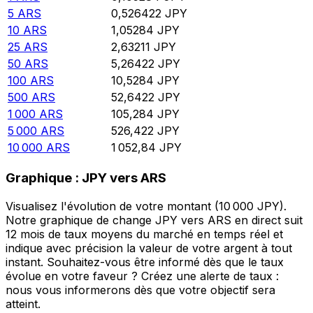
5
ARS
0,526422
JPY
10
ARS
1,05284
JPY
25
ARS
2,63211
JPY
50
ARS
5,26422
JPY
100
ARS
10,5284
JPY
500
ARS
52,6422
JPY
1 000
ARS
105,284
JPY
5 000
ARS
526,422
JPY
10 000
ARS
1 052,84
JPY
Graphique : JPY vers ARS
Visualisez l'évolution de votre montant (10 000 JPY).
Notre graphique de change JPY vers ARS en direct suit
12 mois de taux moyens du marché en temps réel et
indique avec précision la valeur de votre argent à tout
instant. Souhaitez-vous être informé dès que le taux
évolue en votre faveur ? Créez une alerte de taux :
nous vous informerons dès que votre objectif sera
atteint.