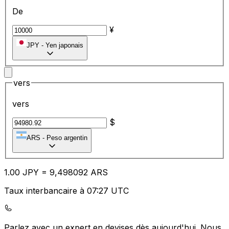
De
¥
JPY
-
Yen japonais
vers
vers
$
ARS
-
Peso argentin
1.00
JPY
=
9,
498092
ARS
Taux interbancaire à 07:27 UTC
Parlez avec un expert en devises dès aujourd'hui.
Nous