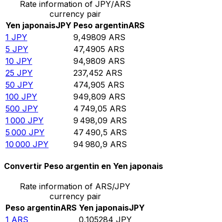
Rate information of JPY/ARS
currency pair
Yen japonais
JPY
Peso argentin
ARS
1
JPY
9,49809
ARS
5
JPY
47,4905
ARS
10
JPY
94,9809
ARS
25
JPY
237,452
ARS
50
JPY
474,905
ARS
100
JPY
949,809
ARS
500
JPY
4 749,05
ARS
1 000
JPY
9 498,09
ARS
5 000
JPY
47 490,5
ARS
10 000
JPY
94 980,9
ARS
Convertir Peso argentin en Yen japonais
Rate information of ARS/JPY
currency pair
Peso argentin
ARS
Yen japonais
JPY
1
ARS
0,105284
JPY