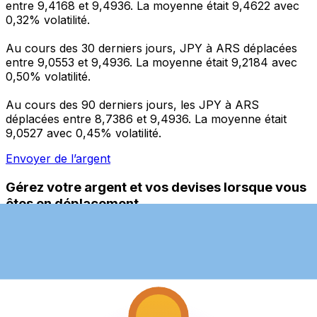
entre 9,4168 et 9,4936. La moyenne était 9,4622 avec
0,32% volatilité.
Au cours des 30 derniers jours, JPY à ARS déplacées
entre 9,0553 et 9,4936. La moyenne était 9,2184 avec
0,50% volatilité.
Au cours des 90 derniers jours, les JPY à ARS
déplacées entre 8,7386 et 9,4936. La moyenne était
9,0527 avec 0,45% volatilité.
Envoyer de l’argent
Gérez votre argent et vos devises lorsque vous
êtes en déplacement
L'application Xe réunit toutes les fonctionnalités
nécessaires pour vos transferts d'argent internationaux
et la gestion de vos devises. Convertissez des devises,
programmez des alertes de taux et transférez de
l'argent à l'étranger sans frais cachés. Téléchargez
l'application dès aujourd'hui !