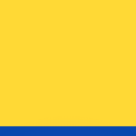
ouvons battre les taux des concurrents.
ertisseur. Le taux est donné à titre d'information seulemen
anger avec Xe ?