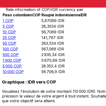
Rate information of COP/IDR currency pair
Peso colombien
COP
Roupie indonésienne
IDR
1
COP
5,67069
IDR
5
COP
28,3534
IDR
10
COP
56,7069
IDR
25
COP
141,767
IDR
50
COP
283,534
IDR
100
COP
567,069
IDR
500
COP
2 835,34
IDR
1 000
COP
5 670,69
IDR
5 000
COP
28 353,4
IDR
10 000
COP
56 706,9
IDR
Graphique : IDR vers COP
Visualisez l'évolution de votre montant (10 000 IDR). No
précision la valeur de votre argent à tout instant. Souha
que votre objectif sera atteint.