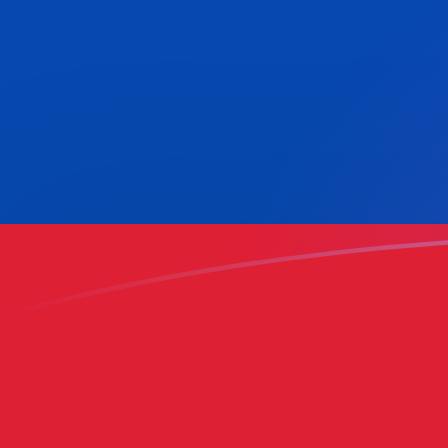
Le taux de change de IDR vers COP au
Convertir Roupie indonésienne en Peso colombien
Rate information of IDR/COP currency pair
Roupie indonésienne
IDR
Peso colombien
COP
1
IDR
0,176345
COP
5
IDR
0,881727
COP
10
IDR
1,76345
COP
25
IDR
4,40864
COP
50
IDR
8,81727
COP
100
IDR
17,6345
COP
500
IDR
88,1727
COP
1 000
IDR
176,345
COP
5 000
IDR
881,727
COP
10 000
IDR
1 763,45
COP
Convertir Peso colombien en Roupie indonésienne