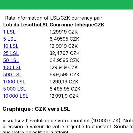
Convertir Loti du Lesotho en Couronne tchèque
Rate information of LSL/CZK currency pair
Loti du Lesotho
LSL
Couronne tchèque
CZK
1
LSL
1,29919
CZK
5
LSL
6,49595
CZK
10
LSL
12,9919
CZK
25
LSL
32,4797
CZK
50
LSL
64,9595
CZK
100
LSL
129,919
CZK
500
LSL
649,595
CZK
1 000
LSL
1 299,19
CZK
5 000
LSL
6 495,95
CZK
10 000
LSL
12 991,9
CZK
Graphique : CZK vers LSL
Visualisez l'évolution de votre montant (10 000 CZK). No
précision la valeur de votre argent à tout instant. Souha
que votre objectif sera atteint.