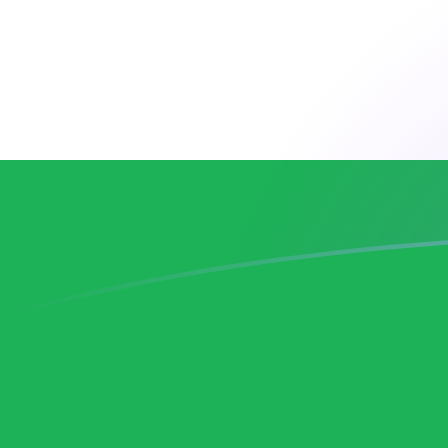
Le taux de change de CZK vers LSL au
Convertir Couronne tchèque en Loti du Lesotho
Rate information of CZK/LSL currency pair
Couronne tchèque
CZK
Loti du Lesotho
LSL
1
CZK
0,769711
LSL
5
CZK
3,84855
LSL
10
CZK
7,69711
LSL
25
CZK
19,2428
LSL
50
CZK
38,4855
LSL
100
CZK
76,9711
LSL
500
CZK
384,855
LSL
1 000
CZK
769,711
LSL
5 000
CZK
3 848,55
LSL
10 000
CZK
7 697,11
LSL