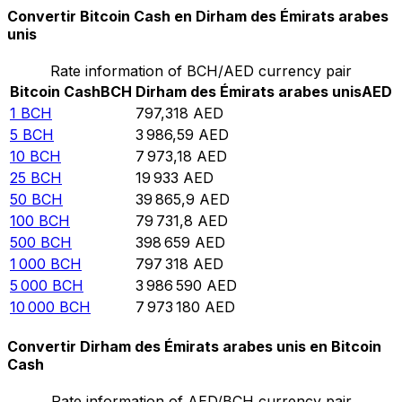
Convertir Bitcoin Cash en Dirham des Émirats arabes
unis
Rate information of BCH/AED currency pair
Bitcoin Cash
BCH
Dirham des Émirats arabes unis
AED
1
BCH
797,318
AED
5
BCH
3 986,59
AED
10
BCH
7 973,18
AED
25
BCH
19 933
AED
50
BCH
39 865,9
AED
100
BCH
79 731,8
AED
500
BCH
398 659
AED
1 000
BCH
797 318
AED
5 000
BCH
3 986 590
AED
10 000
BCH
7 973 180
AED
Convertir Dirham des Émirats arabes unis en Bitcoin
Cash
Rate information of AED/BCH currency pair