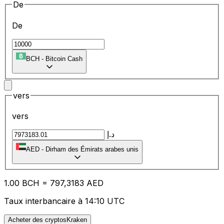
De
De
BCH
-
Bitcoin Cash
vers
vers
د.إ
AED
-
Dirham des Émirats arabes unis
1.00
BCH
=
79
7,3183
AED
Taux interbancaire à 14:10 UTC
Acheter des cryptosKraken