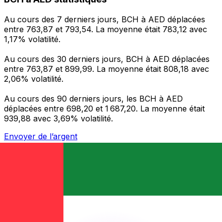
Au cours des 7 derniers jours, BCH à AED déplacées
entre 763,87 et 793,54. La moyenne était 783,12 avec
1,17% volatilité.
Au cours des 30 derniers jours, BCH à AED déplacées
entre 763,87 et 899,99. La moyenne était 808,18 avec
2,06% volatilité.
Au cours des 90 derniers jours, les BCH à AED
déplacées entre 698,20 et 1 687,20. La moyenne était
939,88 avec 3,69% volatilité.
Envoyer de l’argent
Gérez votre argent et vos devises lorsque vous
êtes en déplacement
L'application Xe réunit toutes les fonctionnalités
nécessaires pour vos transferts d'argent internationaux
et la gestion de vos devises. Convertissez des devises,
programmez des alertes de taux et transférez de