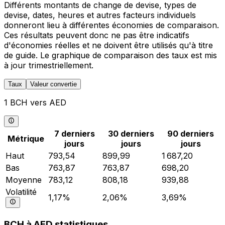
Différents montants de change de devise, types de
devise, dates, heures et autres facteurs individuels
donneront lieu à différentes économies de comparaison.
Ces résultats peuvent donc ne pas être indicatifs
d'économies réelles et ne doivent être utilisés qu'à titre
de guide. Le graphique de comparaison des taux est mis
à jour trimestriellement.
Taux
Valeur convertie
1 BCH vers AED
7 derniers
30 derniers
90 derniers
Métrique
jours
jours
jours
Haut
793,54
899,99
1 687,20
Bas
763,87
763,87
698,20
Moyenne
783,12
808,18
939,88
Volatilité
1,17%
2,06%
3,69%
BCH à AED statistiques