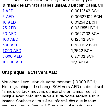
Dirham des Émirats arabes unis
AED
Bitcoin Cash
BCH
1
AED
0,0012542
BCH
5
AED
0,00627102
BCH
10
AED
0,012542
BCH
25
AED
0,0313551
BCH
50
AED
0,0627102
BCH
100
AED
0,12542
BCH
500
AED
0,627102
BCH
1 000
AED
1,2542
BCH
5 000
AED
6,27102
BCH
10 000
AED
12,542
BCH
Graphique : BCH vers AED
Visualisez l'évolution de votre montant (10 000 BCH).
Notre graphique de change BCH vers AED en direct suit
12 mois de taux moyens du marché en temps réel et
indique avec précision la valeur de votre argent à tout
instant. Souhaitez-vous être informé dès que le taux
évolue en votre faveur ? Créez une alerte de taux :