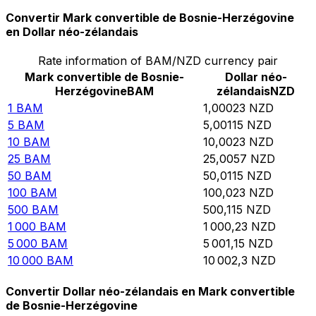
Convertir Mark convertible de Bosnie-Herzégovine
en Dollar néo-zélandais
Rate information of BAM/NZD currency pair
Mark convertible de Bosnie-
Dollar néo-
Herzégovine
BAM
zélandais
NZD
1
BAM
1,00023
NZD
5
BAM
5,00115
NZD
10
BAM
10,0023
NZD
25
BAM
25,0057
NZD
50
BAM
50,0115
NZD
100
BAM
100,023
NZD
500
BAM
500,115
NZD
1 000
BAM
1 000,23
NZD
5 000
BAM
5 001,15
NZD
10 000
BAM
10 002,3
NZD
Convertir Dollar néo-zélandais en Mark convertible
de Bosnie-Herzégovine