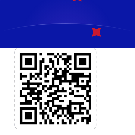
et la gestion de vos devises. Convertissez des devises,
programmez des alertes de taux et transférez de
l'argent à l'étranger sans frais cachés. Téléchargez
l'application dès aujourd'hui !