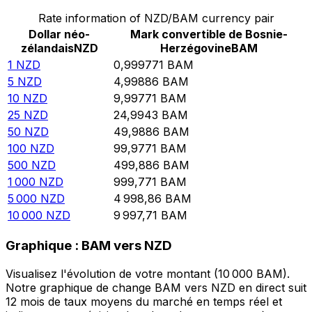
Rate information of NZD/BAM currency pair
Dollar néo-
Mark convertible de Bosnie-
zélandais
NZD
Herzégovine
BAM
1
NZD
0,999771
BAM
5
NZD
4,99886
BAM
10
NZD
9,99771
BAM
25
NZD
24,9943
BAM
50
NZD
49,9886
BAM
100
NZD
99,9771
BAM
500
NZD
499,886
BAM
1 000
NZD
999,771
BAM
5 000
NZD
4 998,86
BAM
10 000
NZD
9 997,71
BAM
Graphique : BAM vers NZD
Visualisez l'évolution de votre montant (10 000 BAM).
Notre graphique de change BAM vers NZD en direct suit
12 mois de taux moyens du marché en temps réel et