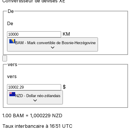
Convertisseur de devises XE
De
De
KM
BAM
-
Mark convertible de Bosnie-Herzégovine
vers
vers
$
NZD
-
Dollar néo-zélandais
1.00
BAM
=
1,
000229
NZD
Taux interbancaire à 16:51 UTC