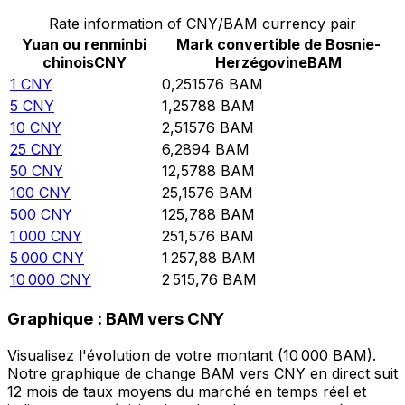
Rate information of CNY/BAM currency pair
Yuan ou renminbi
Mark convertible de Bosnie-
chinois
CNY
Herzégovine
BAM
1
CNY
0,251576
BAM
5
CNY
1,25788
BAM
10
CNY
2,51576
BAM
25
CNY
6,2894
BAM
50
CNY
12,5788
BAM
100
CNY
25,1576
BAM
500
CNY
125,788
BAM
1 000
CNY
251,576
BAM
5 000
CNY
1 257,88
BAM
10 000
CNY
2 515,76
BAM
Graphique : BAM vers CNY
Visualisez l'évolution de votre montant (10 000 BAM).
Notre graphique de change BAM vers CNY en direct suit
12 mois de taux moyens du marché en temps réel et