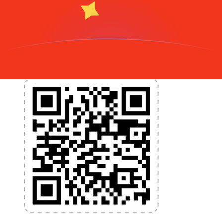
et la gestion de vos devises. Convertissez des devises,
programmez des alertes de taux et transférez de
l'argent à l'étranger sans frais cachés. Téléchargez
l'application dès aujourd'hui !