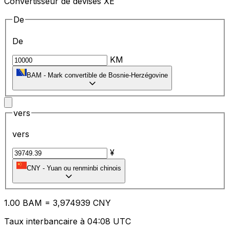
Convertisseur de devises XE
De
De
KM
BAM
-
Mark convertible de Bosnie-Herzégovine
vers
vers
¥
CNY
-
Yuan ou renminbi chinois
1.00
BAM
=
3,
974939
CNY
Taux interbancaire à 04:08 UTC