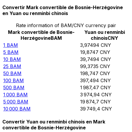
Convertir Mark convertible de Bosnie-Herzégovine
en Yuan ou renminbi chinois
Rate information of BAM/CNY currency pair
Mark convertible de Bosnie-
Yuan ou renminbi
Herzégovine
BAM
chinois
CNY
1
BAM
3,97494
CNY
5
BAM
19,8747
CNY
10
BAM
39,7494
CNY
25
BAM
99,3735
CNY
50
BAM
198,747
CNY
100
BAM
397,494
CNY
500
BAM
1 987,47
CNY
1 000
BAM
3 974,94
CNY
5 000
BAM
19 874,7
CNY
10 000
BAM
39 749,4
CNY
Convertir Yuan ou renminbi chinois en Mark
convertible de Bosnie-Herzégovine