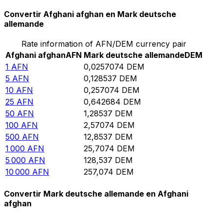
Convertir Afghani afghan en Mark deutsche
allemande
Rate information of AFN/DEM currency pair
Afghani afghan
AFN
Mark deutsche allemande
DEM
1
AFN
0,0257074
DEM
5
AFN
0,128537
DEM
10
AFN
0,257074
DEM
25
AFN
0,642684
DEM
50
AFN
1,28537
DEM
100
AFN
2,57074
DEM
500
AFN
12,8537
DEM
1 000
AFN
25,7074
DEM
5 000
AFN
128,537
DEM
10 000
AFN
257,074
DEM
Convertir Mark deutsche allemande en Afghani
afghan