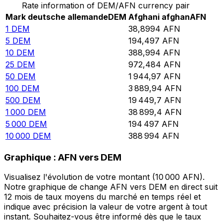
Rate information of DEM/AFN currency pair
Mark deutsche allemande
DEM
Afghani afghan
AFN
1
DEM
38,8994
AFN
5
DEM
194,497
AFN
10
DEM
388,994
AFN
25
DEM
972,484
AFN
50
DEM
1 944,97
AFN
100
DEM
3 889,94
AFN
500
DEM
19 449,7
AFN
1 000
DEM
38 899,4
AFN
5 000
DEM
194 497
AFN
10 000
DEM
388 994
AFN
Graphique : AFN vers DEM
Visualisez l'évolution de votre montant (10 000 AFN).
Notre graphique de change AFN vers DEM en direct suit
12 mois de taux moyens du marché en temps réel et
indique avec précision la valeur de votre argent à tout
instant. Souhaitez-vous être informé dès que le taux