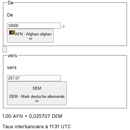
De
De
؋
AFN
-
Afghani afghan
vers
vers
DEM
DEM
-
Mark deutsche allemande
1.00
AFN
=
0,
025707
DEM
Taux interbancaire à 11:31 UTC