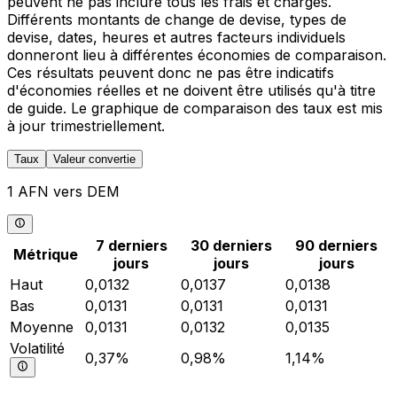
peuvent ne pas inclure tous les frais et charges.
Différents montants de change de devise, types de
devise, dates, heures et autres facteurs individuels
donneront lieu à différentes économies de comparaison.
Ces résultats peuvent donc ne pas être indicatifs
d'économies réelles et ne doivent être utilisés qu'à titre
de guide. Le graphique de comparaison des taux est mis
à jour trimestriellement.
Taux
Valeur convertie
1 AFN vers DEM
7 derniers
30 derniers
90 derniers
Métrique
jours
jours
jours
Haut
0,0132
0,0137
0,0138
Bas
0,0131
0,0131
0,0131
Moyenne
0,0131
0,0132
0,0135
Volatilité
0,37%
0,98%
1,14%