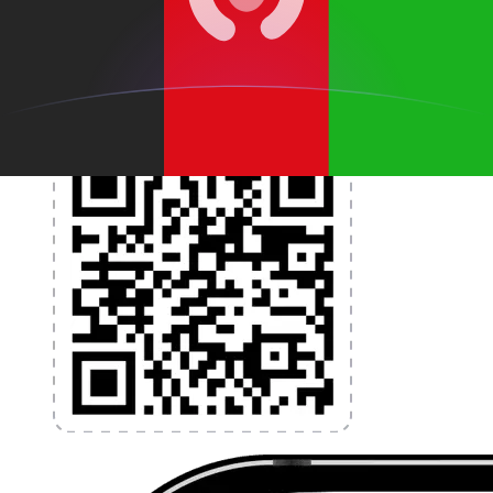
programmez des alertes de taux et transférez de
l'argent à l'étranger sans frais cachés. Téléchargez
l'application dès aujourd'hui !