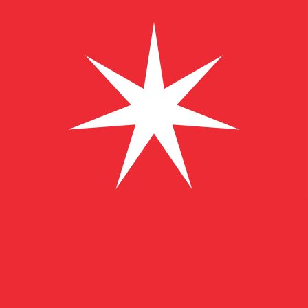
﷼
OMR
-
Rial omanais
1.00
USD
=
0,
384913
OMR
Taux interbancaire à 04:45 UTC
Envoyer de l'argent
Parlez avec un expert en devises dès aujourd'hui.
Nous p
Planifier un appel
Nous utilisons le taux de marché moyen pour notre conv
d'argent.
Vérifiez les taux d'envoi.
Saviez-vous que vous pouvez envoyer de l'argent à l'étr
Inscrivez-vous aujourd'hui