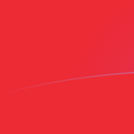
Le taux de change de USD vers OMR a
Convertir Dollar américain en Rial omanais
Rate information of USD/OMR currency
pair
Dollar américain
USD
Rial omanais
OMR
1
USD
0,384913
OMR
5
USD
1,92457
OMR
10
USD
3,84913
OMR
25
USD
9,62283
OMR
50
USD
19,2457
OMR
100
USD
38,4913
OMR
500
USD
192,457
OMR
1 000
USD
384,913
OMR
5 000
USD
1 924,57
OMR
10 000
USD
3 849,13
OMR