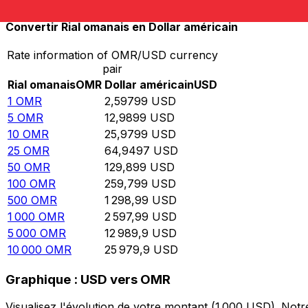
Convertir Rial omanais en Dollar américain
Rate information of OMR/USD currency
pair
Rial omanais
OMR
Dollar américain
USD
1
OMR
2,59799
USD
5
OMR
12,9899
USD
10
OMR
25,9799
USD
25
OMR
64,9497
USD
50
OMR
129,899
USD
100
OMR
259,799
USD
500
OMR
1 298,99
USD
1 000
OMR
2 597,99
USD
5 000
OMR
12 989,9
USD
10 000
OMR
25 979,9
USD
Graphique : USD vers OMR
Visualisez l'évolution de votre montant (1 000 USD). No