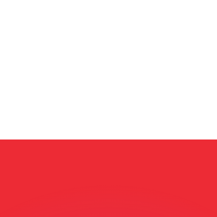
ouvons battre les taux des concurrents.
ertisseur. Le taux est donné à titre d'information seulemen
anger avec Xe ?