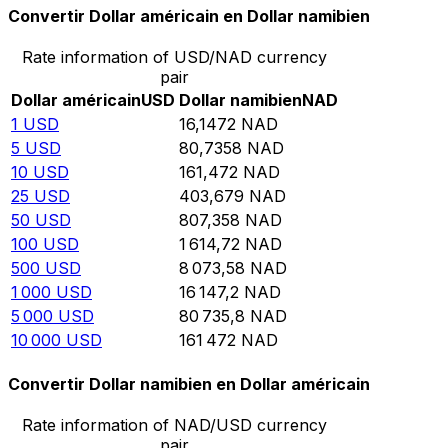
Convertir Dollar américain en Dollar namibien
Rate information of USD/NAD currency
pair
Dollar américain
USD
Dollar namibien
NAD
1
USD
16,1472
NAD
5
USD
80,7358
NAD
10
USD
161,472
NAD
25
USD
403,679
NAD
50
USD
807,358
NAD
100
USD
1 614,72
NAD
500
USD
8 073,58
NAD
1 000
USD
16 147,2
NAD
5 000
USD
80 735,8
NAD
10 000
USD
161 472
NAD
Convertir Dollar namibien en Dollar américain
Rate information of NAD/USD currency
pair