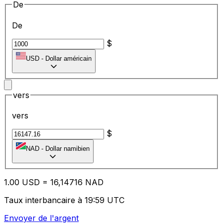
De
De
$
USD
-
Dollar américain
vers
vers
$
NAD
-
Dollar namibien
1.00
USD
=
16
,14716
NAD
Taux interbancaire à 19:59 UTC
Envoyer de l'argent