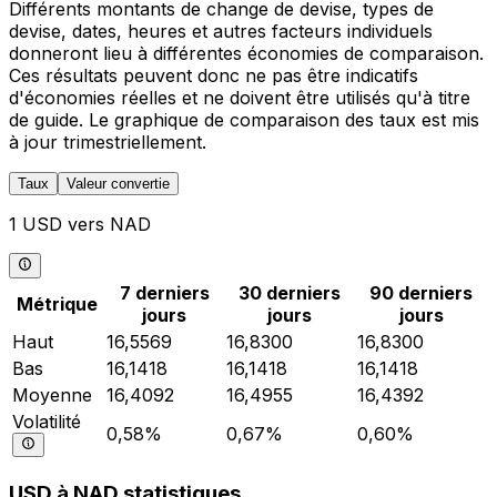
Différents montants de change de devise, types de
devise, dates, heures et autres facteurs individuels
donneront lieu à différentes économies de comparaison.
Ces résultats peuvent donc ne pas être indicatifs
d'économies réelles et ne doivent être utilisés qu'à titre
de guide. Le graphique de comparaison des taux est mis
à jour trimestriellement.
Taux
Valeur convertie
1 USD vers NAD
7 derniers
30 derniers
90 derniers
Métrique
jours
jours
jours
Haut
16,5569
16,8300
16,8300
Bas
16,1418
16,1418
16,1418
Moyenne
16,4092
16,4955
16,4392
Volatilité
0,58%
0,67%
0,60%
USD à NAD statistiques