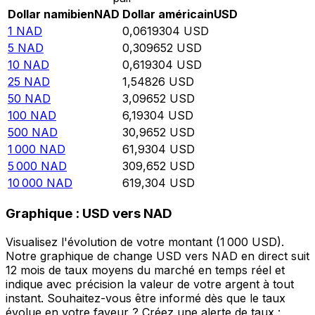
Dollar namibien
NAD
Dollar américain
USD
1
NAD
0,0619304
USD
5
NAD
0,309652
USD
10
NAD
0,619304
USD
25
NAD
1,54826
USD
50
NAD
3,09652
USD
100
NAD
6,19304
USD
500
NAD
30,9652
USD
1 000
NAD
61,9304
USD
5 000
NAD
309,652
USD
10 000
NAD
619,304
USD
Graphique : USD vers NAD
Visualisez l'évolution de votre montant (1 000 USD).
Notre graphique de change USD vers NAD en direct suit
12 mois de taux moyens du marché en temps réel et
indique avec précision la valeur de votre argent à tout
instant. Souhaitez-vous être informé dès que le taux
évolue en votre faveur ? Créez une alerte de taux :