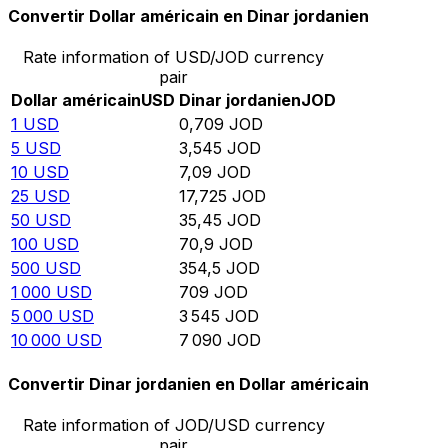
Convertir Dollar américain en Dinar jordanien
Rate information of USD/JOD currency
pair
Dollar américain
USD
Dinar jordanien
JOD
1
USD
0,709
JOD
5
USD
3,545
JOD
10
USD
7,09
JOD
25
USD
17,725
JOD
50
USD
35,45
JOD
100
USD
70,9
JOD
500
USD
354,5
JOD
1 000
USD
709
JOD
5 000
USD
3 545
JOD
10 000
USD
7 090
JOD
Convertir Dinar jordanien en Dollar américain
Rate information of JOD/USD currency
pair