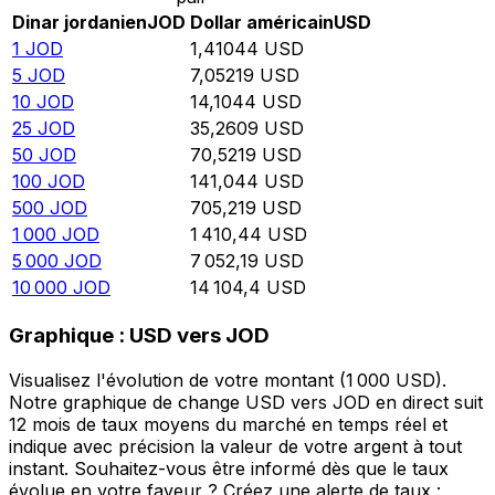
Dinar jordanien
JOD
Dollar américain
USD
1
JOD
1,41044
USD
5
JOD
7,05219
USD
10
JOD
14,1044
USD
25
JOD
35,2609
USD
50
JOD
70,5219
USD
100
JOD
141,044
USD
500
JOD
705,219
USD
1 000
JOD
1 410,44
USD
5 000
JOD
7 052,19
USD
10 000
JOD
14 104,4
USD
Graphique : USD vers JOD
Visualisez l'évolution de votre montant (1 000 USD).
Notre graphique de change USD vers JOD en direct suit
12 mois de taux moyens du marché en temps réel et
indique avec précision la valeur de votre argent à tout
instant. Souhaitez-vous être informé dès que le taux
évolue en votre faveur ? Créez une alerte de taux :