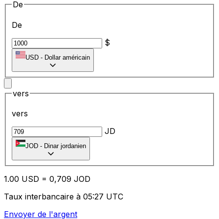
De
De
$
USD
-
Dollar américain
vers
vers
JD
JOD
-
Dinar jordanien
1.00
USD
=
0,
709
JOD
Taux interbancaire à 05:27 UTC
Envoyer de l'argent