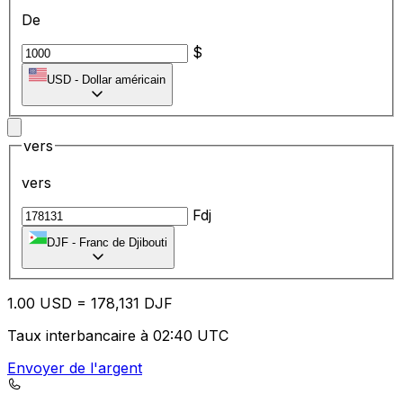
De
$
USD
-
Dollar américain
vers
vers
Fdj
DJF
-
Franc de Djibouti
1.00
USD
=
17
8,131
DJF
Taux interbancaire à 02:40 UTC
Envoyer de l'argent