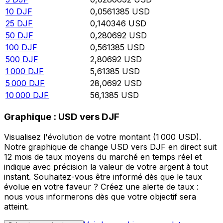
10
DJF
0,0561385
USD
25
DJF
0,140346
USD
50
DJF
0,280692
USD
100
DJF
0,561385
USD
500
DJF
2,80692
USD
1 000
DJF
5,61385
USD
5 000
DJF
28,0692
USD
10 000
DJF
56,1385
USD
Graphique : USD vers DJF
Visualisez l'évolution de votre montant (1 000 USD).
Notre graphique de change USD vers DJF en direct suit
12 mois de taux moyens du marché en temps réel et
indique avec précision la valeur de votre argent à tout
instant. Souhaitez-vous être informé dès que le taux
évolue en votre faveur ? Créez une alerte de taux :
nous vous informerons dès que votre objectif sera
atteint.