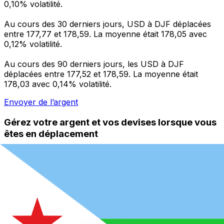
0,10% volatilité.
Au cours des 30 derniers jours, USD à DJF déplacées
entre 177,77 et 178,59. La moyenne était 178,05 avec
0,12% volatilité.
Au cours des 90 derniers jours, les USD à DJF
déplacées entre 177,52 et 178,59. La moyenne était
178,03 avec 0,14% volatilité.
Envoyer de l’argent
Gérez votre argent et vos devises lorsque vous
êtes en déplacement
L'application Xe réunit toutes les fonctionnalités
nécessaires pour vos transferts d'argent internationaux
et la gestion de vos devises. Convertissez des devises,
programmez des alertes de taux et transférez de
l'argent à l'étranger sans frais cachés. Téléchargez
l'application dès aujourd'hui !