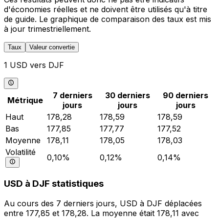
d'économies réelles et ne doivent être utilisés qu'à titre
de guide. Le graphique de comparaison des taux est mis
à jour trimestriellement.
Taux
Valeur convertie
1 USD vers DJF
7 derniers
30 derniers
90 derniers
Métrique
jours
jours
jours
Haut
178,28
178,59
178,59
Bas
177,85
177,77
177,52
Moyenne
178,11
178,05
178,03
Volatilité
0,10%
0,12%
0,14%
USD à DJF statistiques
Au cours des 7 derniers jours, USD à DJF déplacées
entre 177,85 et 178,28. La moyenne était 178,11 avec