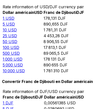
Rate information of USD/DJF currency pair
Dollar américain
USD
Franc de Djibouti
DJF
1
USD
178,131
DJF
5
USD
890,655
DJF
10
USD
1 781,31
DJF
25
USD
4 453,28
DJF
50
USD
8 906,55
DJF
100
USD
17 813,1
DJF
500
USD
89 065,5
DJF
1 000
USD
178 131
DJF
5 000
USD
890 655
DJF
10 000
USD
1 781 310
DJF
Convertir Franc de Djibouti en Dollar américain
Rate information of DJF/USD currency pair
Franc de Djibouti
DJF
Dollar américain
USD
1
DJF
0,00561385
USD
5
DJF
0,0280692
USD