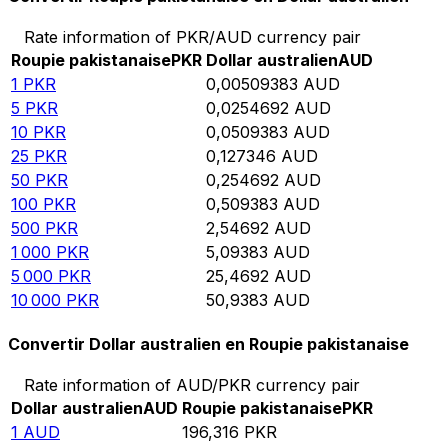
Rate information of PKR/AUD currency pair
Roupie pakistanaise
PKR
Dollar australien
AUD
1
PKR
0,00509383
AUD
5
PKR
0,0254692
AUD
10
PKR
0,0509383
AUD
25
PKR
0,127346
AUD
50
PKR
0,254692
AUD
100
PKR
0,509383
AUD
500
PKR
2,54692
AUD
1 000
PKR
5,09383
AUD
5 000
PKR
25,4692
AUD
10 000
PKR
50,9383
AUD
Convertir Dollar australien en Roupie pakistanaise
Rate information of AUD/PKR currency pair
Dollar australien
AUD
Roupie pakistanaise
PKR
1
AUD
196,316
PKR