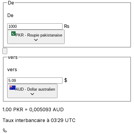
De
De
₨
PKR
-
Roupie pakistanaise
vers
vers
$
AUD
-
Dollar australien
1.00
PKR
=
0,
005093
AUD
Taux interbancaire à 03:29 UTC