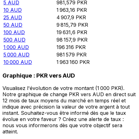
5
AUD
981,579
PKR
10
AUD
1 963,16
PKR
25
AUD
4 907,9
PKR
50
AUD
9 815,79
PKR
100
AUD
19 631,6
PKR
500
AUD
98 157,9
PKR
1 000
AUD
196 316
PKR
5 000
AUD
981 579
PKR
10 000
AUD
1 963 160
PKR
Graphique : PKR vers AUD
Visualisez l'évolution de votre montant (1 000 PKR).
Notre graphique de change PKR vers AUD en direct suit
12 mois de taux moyens du marché en temps réel et
indique avec précision la valeur de votre argent à tout
instant. Souhaitez-vous être informé dès que le taux
évolue en votre faveur ? Créez une alerte de taux :
nous vous informerons dès que votre objectif sera
atteint.