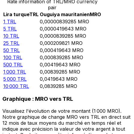
Rate information of TRL/MRO currency
pair
Lira turque
TRL
Ouguiya mauritanien
MRO
1
TRL
0,00000839285
MRO
5
TRL
0,0000419643
MRO
10
TRL
0,0000839285
MRO
25
TRL
0,000209821
MRO
50
TRL
0,000419643
MRO
100
TRL
0,000839285
MRO
500
TRL
0,00419643
MRO
1 000
TRL
0,00839285
MRO
5 000
TRL
0,0419643
MRO
10 000
TRL
0,0839285
MRO
Graphique : MRO vers TRL
Visualisez l'évolution de votre montant (1 000 MRO).
Notre graphique de change MRO vers TRL en direct suit
12 mois de taux moyens du marché en temps réel et
indique avec précision la valeur de votre argent à tout