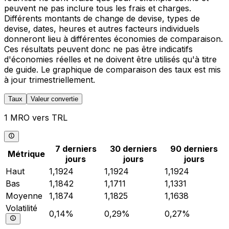
peuvent ne pas inclure tous les frais et charges.
Différents montants de change de devise, types de
devise, dates, heures et autres facteurs individuels
donneront lieu à différentes économies de comparaison.
Ces résultats peuvent donc ne pas être indicatifs
d'économies réelles et ne doivent être utilisés qu'à titre
de guide. Le graphique de comparaison des taux est mis
à jour trimestriellement.
Taux
Valeur convertie
1 MRO vers TRL
7 derniers
30 derniers
90 derniers
Métrique
jours
jours
jours
Haut
1,1924
1,1924
1,1924
Bas
1,1842
1,1711
1,1331
Moyenne
1,1874
1,1825
1,1638
Volatilité
0,14%
0,29%
0,27%