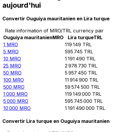
aujourd'hui
Convertir Ouguiya mauritanien en Lira turque
Rate information of MRO/TRL currency pair
Ouguiya mauritanien
MRO
Lira turque
TRL
1
MRO
119 149
TRL
5
MRO
595 745
TRL
10
MRO
1 191 490
TRL
25
MRO
2 978 730
TRL
50
MRO
5 957 450
TRL
100
MRO
11 914 900
TRL
500
MRO
59 574 500
TRL
1 000
MRO
119 149 000
TRL
5 000
MRO
595 745 000
TRL
10 000
MRO
1 191 490 000
TRL
Convertir Lira turque en Ouguiya mauritanien