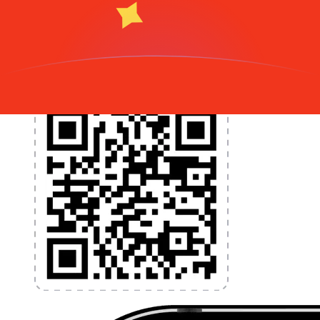
programmez des alertes de taux et transférez de
l'argent à l'étranger sans frais cachés. Téléchargez
l'application dès aujourd'hui !