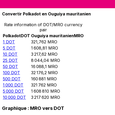
10 000
MRO
31,0789
DOT
Convertir Polkadot en Ouguiya mauritanien
Rate information of DOT/MRO currency
pair
Polkadot
DOT
Ouguiya mauritanien
MRO
1
DOT
321,762
MRO
5
DOT
1 608,81
MRO
10
DOT
3 217,62
MRO
25
DOT
8 044,04
MRO
50
DOT
16 088,1
MRO
100
DOT
32 176,2
MRO
500
DOT
160 881
MRO
1 000
DOT
321 762
MRO
5 000
DOT
1 608 810
MRO
10 000
DOT
3 217 620
MRO
Graphique : MRO vers DOT