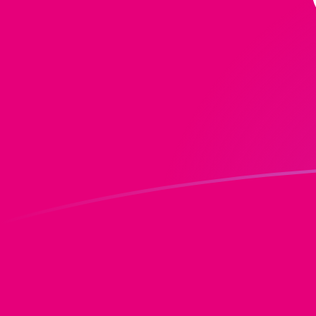
Inscrivez-vous aujourd'hui
Le taux de change de MRO vers DOT a
Convertir Ouguiya mauritanien en Polkadot
Rate information of MRO/DOT currency pair
Ouguiya mauritanien
MRO
Polkadot
DOT
1
MRO
0,00310789
DOT
5
MRO
0,0155394
DOT
10
MRO
0,0310789
DOT
25
MRO
0,0776972
DOT
50
MRO
0,155394
DOT
100
MRO
0,310789
DOT
500
MRO
1,55394
DOT
1 000
MRO
3,10789
DOT
5 000
MRO
15,5394
DOT