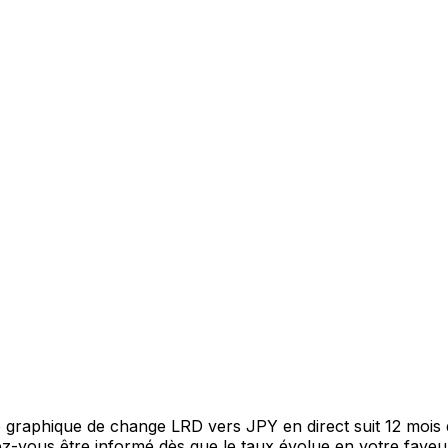
re graphique de change LRD vers JPY en direct suit 12 moi
itez-vous être informé dès que le taux évolue en votre fav