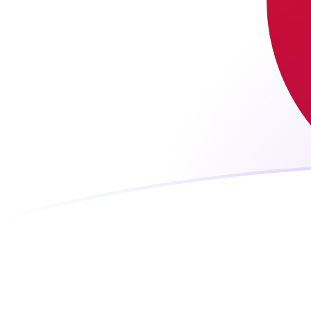
Le taux de change de LRD vers JPY a
Convertir Dollar libérien en Yen japonais
Rate information of LRD/JPY
currency pair
Dollar libérien
LRD
Yen japonais
JPY
1
LRD
0,874483
JPY
5
LRD
4,37241
JPY
10
LRD
8,74483
JPY
25
LRD
21,8621
JPY
50
LRD
43,7241
JPY
100
LRD
87,4483
JPY
500
LRD
437,241
JPY
1 000
LRD
874,483
JPY
5 000
LRD
4 372,41
JPY
10 000
LRD
8 744,83
JPY