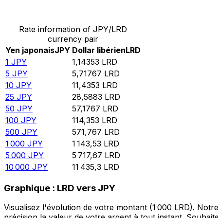
Convertir Yen japonais en Dollar libérien
Rate information of JPY/LRD
currency pair
Yen japonais
JPY
Dollar libérien
LRD
1
JPY
1,14353
LRD
5
JPY
5,71767
LRD
10
JPY
11,4353
LRD
25
JPY
28,5883
LRD
50
JPY
57,1767
LRD
100
JPY
114,353
LRD
500
JPY
571,767
LRD
1 000
JPY
1 143,53
LRD
5 000
JPY
5 717,67
LRD
10 000
JPY
11 435,3
LRD
Graphique : LRD vers JPY
Visualisez l'évolution de votre montant (1 000 LRD). Not
précision la valeur de votre argent à tout instant. Souha