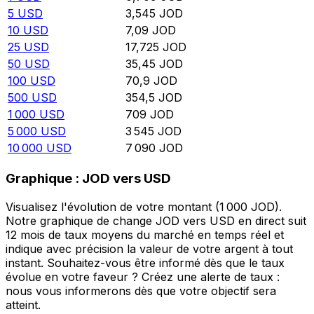
5
USD
3,545
JOD
10
USD
7,09
JOD
25
USD
17,725
JOD
50
USD
35,45
JOD
100
USD
70,9
JOD
500
USD
354,5
JOD
1 000
USD
709
JOD
5 000
USD
3 545
JOD
10 000
USD
7 090
JOD
Graphique : JOD vers USD
Visualisez l'évolution de votre montant (1 000 JOD).
Notre graphique de change JOD vers USD en direct suit
12 mois de taux moyens du marché en temps réel et
indique avec précision la valeur de votre argent à tout
instant. Souhaitez-vous être informé dès que le taux
évolue en votre faveur ? Créez une alerte de taux :
nous vous informerons dès que votre objectif sera
atteint.