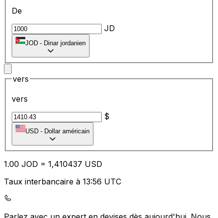
De
JD
JOD
-
Dinar jordanien
vers
vers
$
USD
-
Dollar américain
1.00
JOD
=
1,
410437
USD
Taux interbancaire à 13:56 UTC
Parlez avec un expert en devises dès aujourd'hui.
Nous