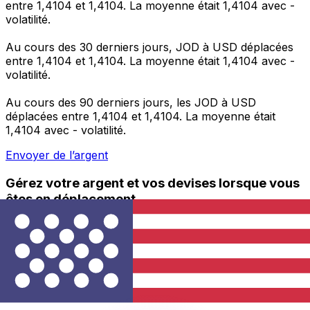
entre 1,4104 et 1,4104. La moyenne était 1,4104 avec -
volatilité.
Au cours des 30 derniers jours, JOD à USD déplacées
entre 1,4104 et 1,4104. La moyenne était 1,4104 avec -
volatilité.
Au cours des 90 derniers jours, les JOD à USD
déplacées entre 1,4104 et 1,4104. La moyenne était
1,4104 avec - volatilité.
Envoyer de l’argent
Gérez votre argent et vos devises lorsque vous
êtes en déplacement
L'application Xe réunit toutes les fonctionnalités
nécessaires pour vos transferts d'argent internationaux
et la gestion de vos devises. Convertissez des devises,
programmez des alertes de taux et transférez de
l'argent à l'étranger sans frais cachés. Téléchargez
l'application dès aujourd'hui !