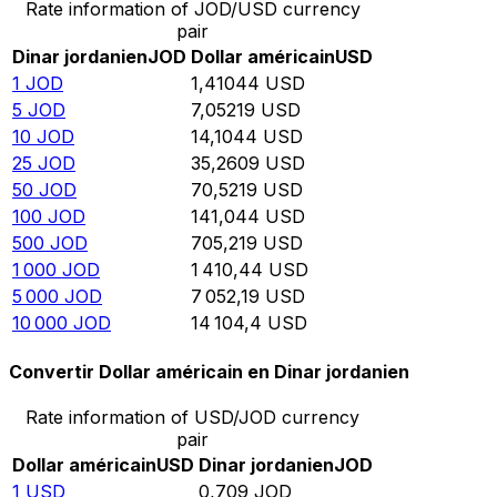
Rate information of JOD/USD currency
pair
Dinar jordanien
JOD
Dollar américain
USD
1
JOD
1,41044
USD
5
JOD
7,05219
USD
10
JOD
14,1044
USD
25
JOD
35,2609
USD
50
JOD
70,5219
USD
100
JOD
141,044
USD
500
JOD
705,219
USD
1 000
JOD
1 410,44
USD
5 000
JOD
7 052,19
USD
10 000
JOD
14 104,4
USD
Convertir Dollar américain en Dinar jordanien
Rate information of USD/JOD currency
pair
Dollar américain
USD
Dinar jordanien
JOD
1
USD
0,709
JOD