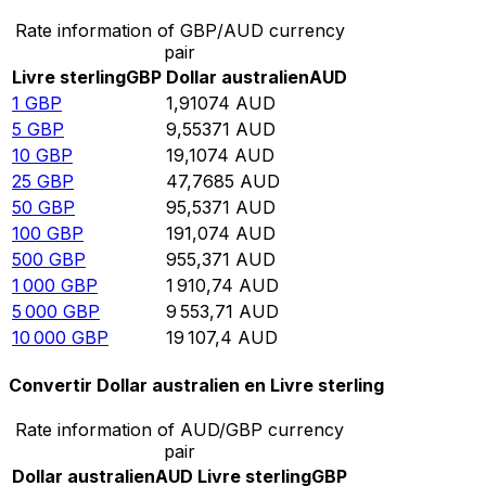
Rate information of GBP/AUD currency
pair
Livre sterling
GBP
Dollar australien
AUD
1
GBP
1,91074
AUD
5
GBP
9,55371
AUD
10
GBP
19,1074
AUD
25
GBP
47,7685
AUD
50
GBP
95,5371
AUD
100
GBP
191,074
AUD
500
GBP
955,371
AUD
1 000
GBP
1 910,74
AUD
5 000
GBP
9 553,71
AUD
10 000
GBP
19 107,4
AUD
Convertir Dollar australien en Livre sterling
Rate information of AUD/GBP currency
pair
Dollar australien
AUD
Livre sterling
GBP