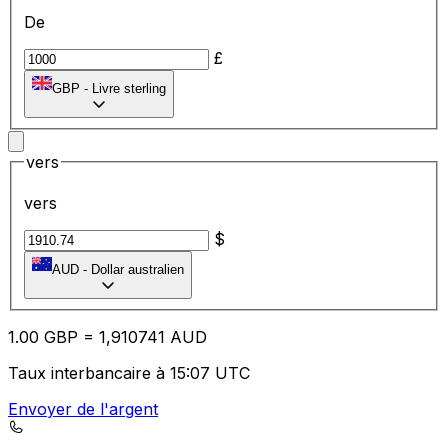
De
£
GBP
-
Livre sterling
vers
vers
$
AUD
-
Dollar australien
1.00
GBP
=
1,
910741
AUD
Taux interbancaire à 15:07 UTC
Envoyer de l'argent