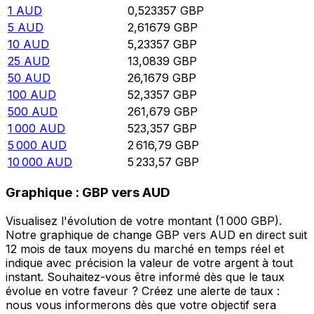
1
AUD
0,523357
GBP
5
AUD
2,61679
GBP
10
AUD
5,23357
GBP
25
AUD
13,0839
GBP
50
AUD
26,1679
GBP
100
AUD
52,3357
GBP
500
AUD
261,679
GBP
1 000
AUD
523,357
GBP
5 000
AUD
2 616,79
GBP
10 000
AUD
5 233,57
GBP
Graphique : GBP vers AUD
Visualisez l'évolution de votre montant (1 000 GBP).
Notre graphique de change GBP vers AUD en direct suit
12 mois de taux moyens du marché en temps réel et
indique avec précision la valeur de votre argent à tout
instant. Souhaitez-vous être informé dès que le taux
évolue en votre faveur ? Créez une alerte de taux :
nous vous informerons dès que votre objectif sera