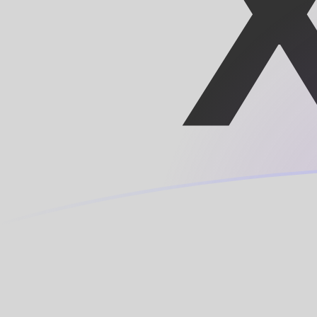
Le taux de change de ESP vers XOF a
Convertir Peseta espagnole en Franc CFA
Rate information of ESP/XOF currency
pair
Peseta espagnole
ESP
Franc CFA
XOF
1
ESP
3,94238
XOF
5
ESP
19,7119
XOF
10
ESP
39,4238
XOF
25
ESP
98,5595
XOF
50
ESP
197,119
XOF
100
ESP
394,238
XOF
500
ESP
1 971,19
XOF
1 000
ESP
3 942,38
XOF
5 000
ESP
19 711,9
XOF