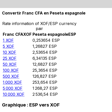
10 000
ESP
39 423,8
XOF
Convertir Franc CFA en Peseta espagnole
Rate information of XOF/ESP currency
pair
Franc CFA
XOF
Peseta espagnole
ESP
1
XOF
0,253654
ESP
5
XOF
1,26827
ESP
10
XOF
2,53654
ESP
25
XOF
6,34135
ESP
50
XOF
12,6827
ESP
100
XOF
25,3654
ESP
500
XOF
126,827
ESP
1 000
XOF
253,654
ESP
5 000
XOF
1 268,27
ESP
10 000
XOF
2 536,54
ESP
Graphique : ESP vers XOF