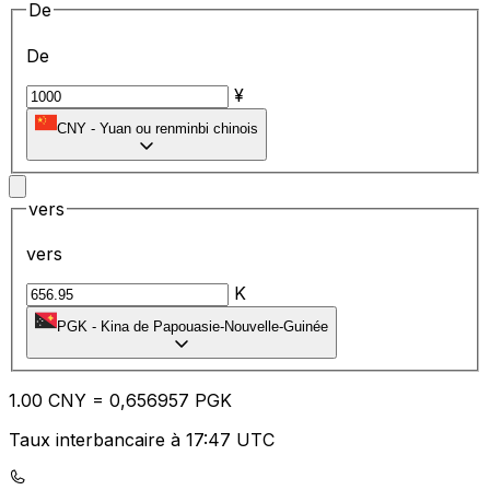
De
De
¥
CNY
-
Yuan ou renminbi chinois
vers
vers
K
PGK
-
Kina de Papouasie-Nouvelle-Guinée
1.00
CNY
=
0,
656957
PGK
Taux interbancaire à 17:47 UTC