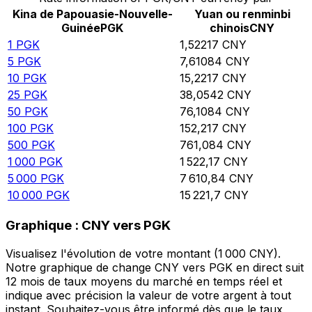
Kina de Papouasie-Nouvelle-
Yuan ou renminbi
Guinée
PGK
chinois
CNY
1
PGK
1,52217
CNY
5
PGK
7,61084
CNY
10
PGK
15,2217
CNY
25
PGK
38,0542
CNY
50
PGK
76,1084
CNY
100
PGK
152,217
CNY
500
PGK
761,084
CNY
1 000
PGK
1 522,17
CNY
5 000
PGK
7 610,84
CNY
10 000
PGK
15 221,7
CNY
Graphique : CNY vers PGK
Visualisez l'évolution de votre montant (1 000 CNY).
Notre graphique de change CNY vers PGK en direct suit
12 mois de taux moyens du marché en temps réel et
indique avec précision la valeur de votre argent à tout
instant. Souhaitez-vous être informé dès que le taux