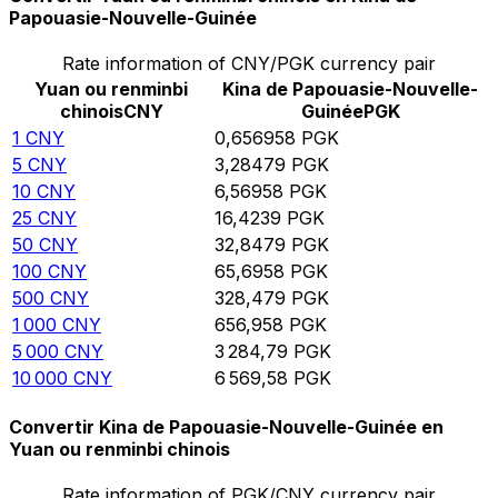
Papouasie-Nouvelle-Guinée
Rate information of CNY/PGK currency pair
Yuan ou renminbi
Kina de Papouasie-Nouvelle-
chinois
CNY
Guinée
PGK
1
CNY
0,656958
PGK
5
CNY
3,28479
PGK
10
CNY
6,56958
PGK
25
CNY
16,4239
PGK
50
CNY
32,8479
PGK
100
CNY
65,6958
PGK
500
CNY
328,479
PGK
1 000
CNY
656,958
PGK
5 000
CNY
3 284,79
PGK
10 000
CNY
6 569,58
PGK
Convertir Kina de Papouasie-Nouvelle-Guinée en
Yuan ou renminbi chinois
Rate information of PGK/CNY currency pair