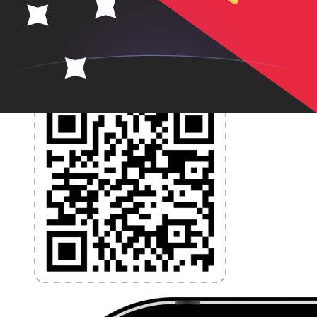
programmez des alertes de taux et transférez de
l'argent à l'étranger sans frais cachés. Téléchargez
l'application dès aujourd'hui !