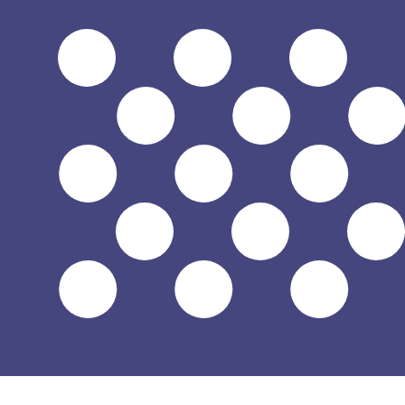
$
USD
-
Dollar américain
1.00
BDT
=
0,
008067
USD
Taux interbancaire à 02:34 UTC
Parlez avec un expert en devises dès aujourd'hui.
Nous p
Planifier un appel
Nous utilisons le taux de marché moyen pour notre conv
d'argent.
Vérifiez les taux d'envoi.
Saviez-vous que vous pouvez envoyer de l'argent à l'étr
Inscrivez-vous aujourd'hui