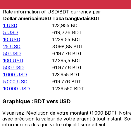
Rate information of USD/BDT currency pair
Dollar américain
USD
Taka bangladais
BDT
1
USD
123,955
BDT
5
USD
619,776
BDT
10
USD
1 239,55
BDT
25
USD
3 098,88
BDT
50
USD
6 197,76
BDT
100
USD
12 395,5
BDT
500
USD
61 977,6
BDT
1 000
USD
123 955
BDT
5 000
USD
619 776
BDT
10 000
USD
1 239 550
BDT
Graphique : BDT vers USD
Visualisez l'évolution de votre montant (1 000 BDT). Not
avec précision la valeur de votre argent à tout instant. 
informerons dès que votre objectif sera atteint.