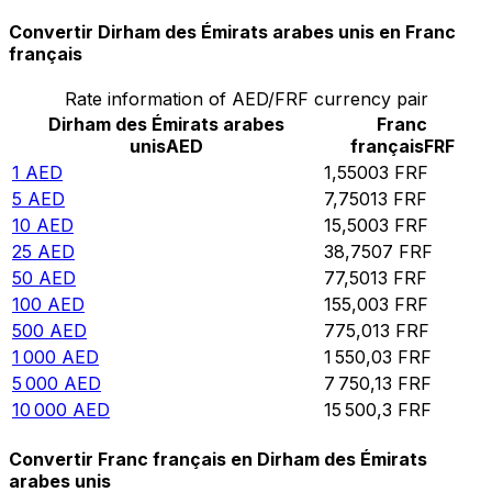
Convertir Dirham des Émirats arabes unis en Franc
français
Rate information of AED/FRF currency pair
Dirham des Émirats arabes
Franc
unis
AED
français
FRF
1
AED
1,55003
FRF
5
AED
7,75013
FRF
10
AED
15,5003
FRF
25
AED
38,7507
FRF
50
AED
77,5013
FRF
100
AED
155,003
FRF
500
AED
775,013
FRF
1 000
AED
1 550,03
FRF
5 000
AED
7 750,13
FRF
10 000
AED
15 500,3
FRF
Convertir Franc français en Dirham des Émirats
arabes unis