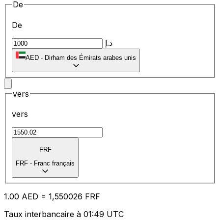
De
De
د.إ
AED
-
Dirham des Émirats arabes unis
vers
vers
FRF
FRF
-
Franc français
1.00
AED
=
1,
550026
FRF
Taux interbancaire à 01:49 UTC