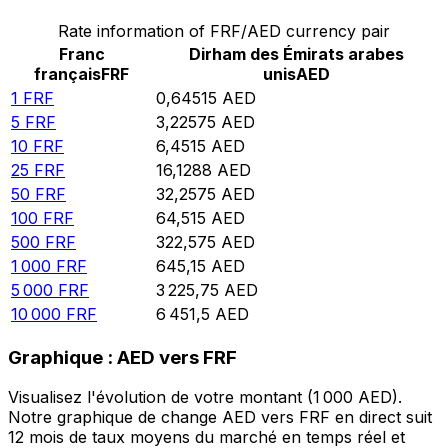
Rate information of FRF/AED currency pair
Franc
Dirham des Émirats arabes
français
FRF
unis
AED
1
FRF
0,64515
AED
5
FRF
3,22575
AED
10
FRF
6,4515
AED
25
FRF
16,1288
AED
50
FRF
32,2575
AED
100
FRF
64,515
AED
500
FRF
322,575
AED
1 000
FRF
645,15
AED
5 000
FRF
3 225,75
AED
10 000
FRF
6 451,5
AED
Graphique : AED vers FRF
Visualisez l'évolution de votre montant (1 000 AED).
Notre graphique de change AED vers FRF en direct suit
12 mois de taux moyens du marché en temps réel et