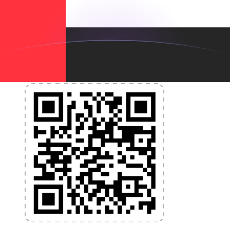
nécessaires pour vos transferts d'argent internationaux
et la gestion de vos devises. Convertissez des devises,
programmez des alertes de taux et transférez de
l'argent à l'étranger sans frais cachés. Téléchargez
l'application dès aujourd'hui !