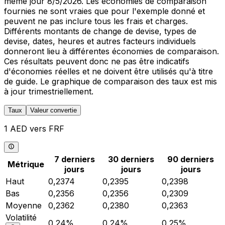
même jour 8/5/2026. Les économies de comparaison
fournies ne sont vraies que pour l'exemple donné et
peuvent ne pas inclure tous les frais et charges.
Différents montants de change de devise, types de
devise, dates, heures et autres facteurs individuels
donneront lieu à différentes économies de comparaison.
Ces résultats peuvent donc ne pas être indicatifs
d'économies réelles et ne doivent être utilisés qu'à titre
de guide. Le graphique de comparaison des taux est mis
à jour trimestriellement.
Taux
Valeur convertie
1 AED vers FRF
7 derniers
30 derniers
90 derniers
Métrique
jours
jours
jours
Haut
0,2374
0,2395
0,2398
Bas
0,2356
0,2356
0,2309
Moyenne
0,2362
0,2380
0,2363
Volatilité
0,24%
0,24%
0,25%