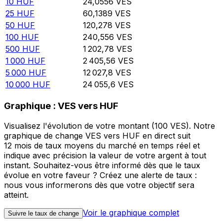
10
HUF
24,0556
VES
25
HUF
60,1389
VES
50
HUF
120,278
VES
100
HUF
240,556
VES
500
HUF
1 202,78
VES
1 000
HUF
2 405,56
VES
5 000
HUF
12 027,8
VES
10 000
HUF
24 055,6
VES
Graphique : VES vers HUF
Visualisez l'évolution de votre montant (100 VES). Notre
graphique de change VES vers HUF en direct suit
12 mois de taux moyens du marché en temps réel et
indique avec précision la valeur de votre argent à tout
instant. Souhaitez-vous être informé dès que le taux
évolue en votre faveur ? Créez une alerte de taux :
nous vous informerons dès que votre objectif sera
atteint.
Voir le graphique complet
Suivre le taux de change