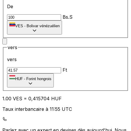
De
Bs.S
VES
-
Bolivar vénézuélien
vers
vers
Ft
HUF
-
Forint hongrois
1.00
VES
=
0,
415704
HUF
Taux interbancaire à 11:55 UTC
Parlez avec un expert en devises dès aujourd'hui.
Nous