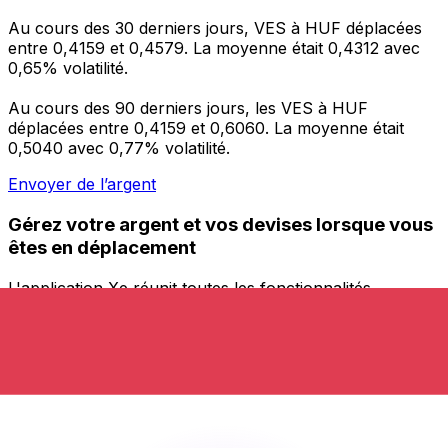
Au cours des 30 derniers jours, VES à HUF déplacées
entre 0,4159 et 0,4579. La moyenne était 0,4312 avec
0,65% volatilité.
Au cours des 90 derniers jours, les VES à HUF
déplacées entre 0,4159 et 0,6060. La moyenne était
0,5040 avec 0,77% volatilité.
Envoyer de l’argent
Gérez votre argent et vos devises lorsque vous
êtes en déplacement
L'application Xe réunit toutes les fonctionnalités
nécessaires pour vos transferts d'argent internationaux
et la gestion de vos devises. Convertissez des devises,
programmez des alertes de taux et transférez de
l'argent à l'étranger sans frais cachés. Téléchargez
l'application dès aujourd'hui !