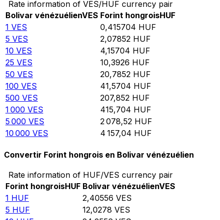
Rate information of VES/HUF currency pair
Bolivar vénézuélien
VES
Forint hongrois
HUF
1
VES
0,415704
HUF
5
VES
2,07852
HUF
10
VES
4,15704
HUF
25
VES
10,3926
HUF
50
VES
20,7852
HUF
100
VES
41,5704
HUF
500
VES
207,852
HUF
1 000
VES
415,704
HUF
5 000
VES
2 078,52
HUF
10 000
VES
4 157,04
HUF
Convertir Forint hongrois en Bolivar vénézuélien
Rate information of HUF/VES currency pair
Forint hongrois
HUF
Bolivar vénézuélien
VES
1
HUF
2,40556
VES
5
HUF
12,0278
VES