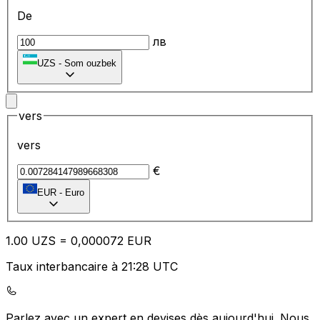
De
лв
UZS
-
Som ouzbek
vers
vers
€
EUR
-
Euro
1.00
UZS
=
0,
000072
EUR
Taux interbancaire à 21:28 UTC
Parlez avec un expert en devises dès aujourd'hui.
Nous