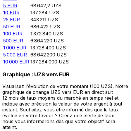
5
EUR
68 642,2
UZS
10
EUR
137 284
UZS
25
EUR
343 211
UZS
50
EUR
686 422
UZS
100
EUR
1 372 840
UZS
500
EUR
6 864 220
UZS
1 000
EUR
13 728 400
UZS
5 000
EUR
68 642 200
UZS
10 000
EUR
137 284 000
UZS
Graphique : UZS vers EUR
Visualisez l'évolution de votre montant (100 UZS). Notre
graphique de change UZS vers EUR en direct suit
12 mois de taux moyens du marché en temps réel et
indique avec précision la valeur de votre argent à tout
instant. Souhaitez-vous être informé dès que le taux
évolue en votre faveur ? Créez une alerte de taux :
nous vous informerons dès que votre objectif sera
atteint.