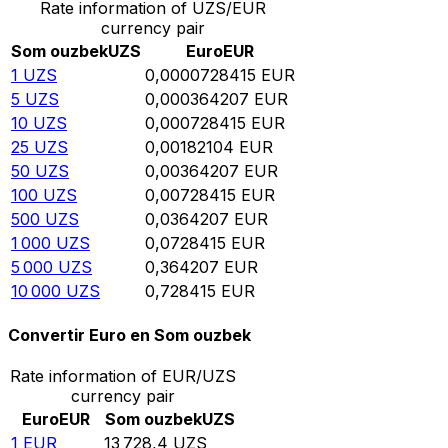
Rate information of UZS/EUR
currency pair
Som ouzbek
UZS
Euro
EUR
1
UZS
0,0000728415
EUR
5
UZS
0,000364207
EUR
10
UZS
0,000728415
EUR
25
UZS
0,00182104
EUR
50
UZS
0,00364207
EUR
100
UZS
0,00728415
EUR
500
UZS
0,0364207
EUR
1 000
UZS
0,0728415
EUR
5 000
UZS
0,364207
EUR
10 000
UZS
0,728415
EUR
Convertir Euro en Som ouzbek
Rate information of EUR/UZS
currency pair
Euro
EUR
Som ouzbek
UZS
1
EUR
13 728,4
UZS