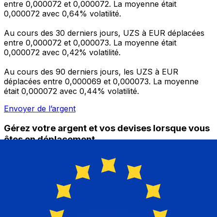
entre 0,000072 et 0,000072. La moyenne était
0,000072 avec 0,64% volatilité.
Au cours des 30 derniers jours, UZS à EUR déplacées
entre 0,000072 et 0,000073. La moyenne était
0,000072 avec 0,42% volatilité.
Au cours des 90 derniers jours, les UZS à EUR
déplacées entre 0,000069 et 0,000073. La moyenne
était 0,000072 avec 0,44% volatilité.
Envoyer de l’argent
Gérez votre argent et vos devises lorsque vous
êtes en déplacement
L'application Xe réunit toutes les fonctionnalités
nécessaires pour vos transferts d'argent internationaux
et la gestion de vos devises. Convertissez des devises,
programmez des alertes de taux et transférez de
l'argent à l'étranger sans frais cachés. Téléchargez
l'application dès aujourd'hui !