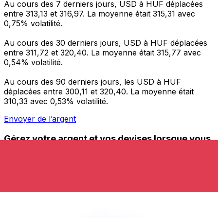
Au cours des 7 derniers jours, USD à HUF déplacées
entre 313,13 et 316,97. La moyenne était 315,31 avec
0,75% volatilité.
Au cours des 30 derniers jours, USD à HUF déplacées
entre 311,72 et 320,40. La moyenne était 315,77 avec
0,54% volatilité.
Au cours des 90 derniers jours, les USD à HUF
déplacées entre 300,11 et 320,40. La moyenne était
310,33 avec 0,53% volatilité.
Envoyer de l’argent
Gérez votre argent et vos devises lorsque vous
êtes en déplacement
L'application Xe réunit toutes les fonctionnalités
nécessaires pour vos transferts d'argent internationaux
et la gestion de vos devises. Convertissez des devises,
programmez des alertes de taux et transférez de
l'argent à l'étranger sans frais cachés. Téléchargez
l'application dès aujourd'hui !