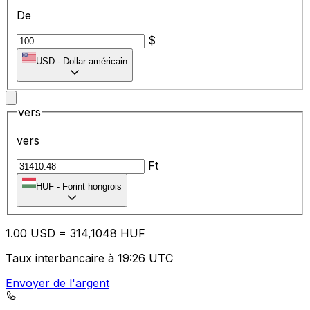
De
$
USD
-
Dollar américain
vers
vers
Ft
HUF
-
Forint hongrois
1.00
USD
=
31
4,1048
HUF
Taux interbancaire à 19:26 UTC
Envoyer de l'argent