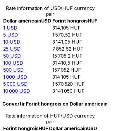
Rate information of USD/HUF currency
pair
Dollar américain
USD
Forint hongrois
HUF
1
USD
314,105
HUF
5
USD
1 570,52
HUF
10
USD
3 141,05
HUF
25
USD
7 852,62
HUF
50
USD
15 705,2
HUF
100
USD
31 410,5
HUF
500
USD
157 052
HUF
1 000
USD
314 105
HUF
5 000
USD
1 570 520
HUF
10 000
USD
3 141 050
HUF
Convertir Forint hongrois en Dollar américain
Rate information of HUF/USD currency
pair
Forint hongrois
HUF
Dollar américain
USD