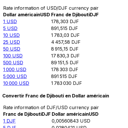
Rate information of USD/DJF currency pair
Dollar américain
USD
Franc de Djibouti
DJF
1
USD
178,303
DJF
5
USD
891,515
DJF
10
USD
1 783,03
DJF
25
USD
4 457,58
DJF
50
USD
8 915,15
DJF
100
USD
17 830,3
DJF
500
USD
89 151,5
DJF
1 000
USD
178 303
DJF
5 000
USD
891 515
DJF
10 000
USD
1 783 030
DJF
Convertir Franc de Djibouti en Dollar américain
Rate information of DJF/USD currency pair
Franc de Djibouti
DJF
Dollar américain
USD
1
DJF
0,00560843
USD
5
DJF
0,0280421
USD